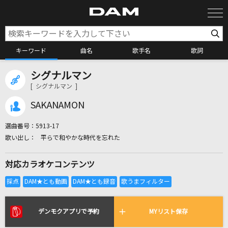
キーワード
曲名
歌手名
歌詞
シグナルマン
カラオケ検索
[ シグナルマン ]
SAKANAMON
カラオケ店舗検索
選曲番号：
5913-17
平らで和やかな時代を忘れた
カラオケリクエスト
対応カラオケコンテンツ
全国りれき
リアルタイムで歌われている曲の一覧
デンモクアプリで予約
MYリスト保存