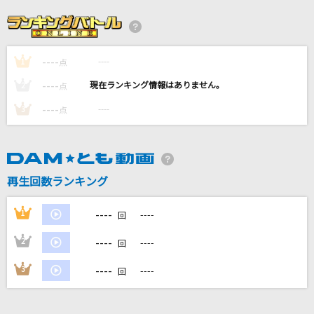
無礼者たちへ(From『ウィッシュ』/日本語版)
福山雅治
----
----
1
Lemon
点
米津玄師
----
----
2
点
----
----
3
点
[生音]突然
FIELD OF VIEW(the FIELD OF VIEW)
お姫様の作り方
再生回数ランキング
＝LOVE
----
1
----
回
もっと見る
----
2
----
回
DAMの新曲・ランキングなど
----
3
----
回
カラオケ最新情報をチェック！