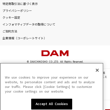
特定商取引法に基づく表示
プライバシーポリシー
クッキー設定
インフォマティブデータの取得について
ご契約方法
企業情報（コーポレートサイト）
© DAIICHIKOSHO CO.,LTD. All Rights Reserved.
このサイトに掲載されている一切の文章・画像・写真・動画・音声等を、手段や形態
を問わず、著作権法の定める範囲を超えて無断で複製、転載、ファイル化などすること
We use cookies to improve your experience on our
を禁じます。
website, to personalize content and ads and to analyze
our traffic. Please click [Cookie Settings] to customize
楽曲及びコンテンツは、機種によりご利用いただけない場合があります。
your cookie settings on our website.
楽曲及びコンテンツの配信日、配信内容が変更になる場合があります。
楽曲によりMYリスト保存ができない場合があります。
Accept All Cookies
JASRAC許諾番号
6602250213Y31015 6602250112Y38026 6602250240Y31015