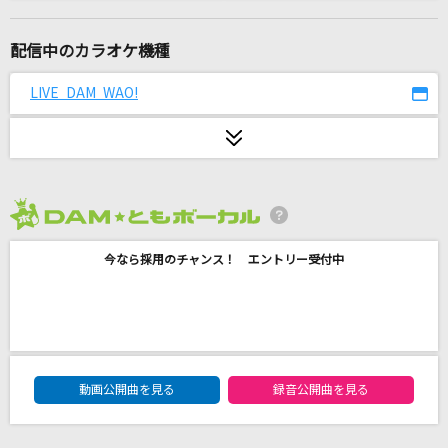
夜空に咲く花
MEGARYU
配信中のカラオケ機種
[生音]ORION
LIVE DAM WAO!
中島美嘉
想像以上
PRODUCE 101 JAPAN THE GIRLS
2026年8月度
Into the Sky
今なら採用のチャンス！ エントリー受付中
SawanoHiroyuki[nZk]:Tielle
[生音]Billie Jean [ビリー・ジーン]
Michael Jackson
DAM★ともボーカルエントリーランキング
アカペラ
動画公開曲を見る
録音公開曲を見る
ハウンド・ドッグ