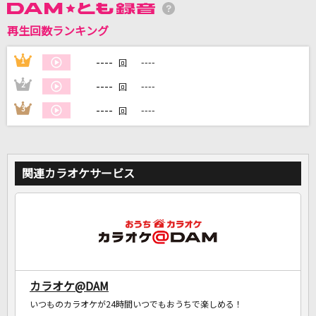
再生回数ランキング
DAMに会員登録・ログインして
カラオケをもっと楽しもう！
----
1
----
回
----
2
----
回
----
3
----
回
自宅でカラオケ歌い放題！
家族や友達と一緒に！練習にも！
関連カラオケサービス
カラオケ@DAM
いつものカラオケが24時間いつでもおうちで楽しめる！