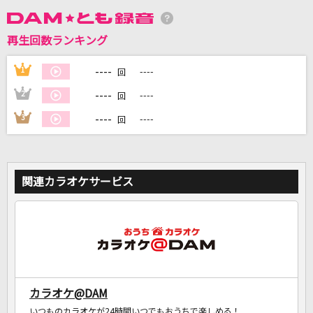
再生回数ランキング
DAMに会員登録・ログインして
カラオケをもっと楽しもう！
----
1
----
回
----
2
----
回
----
3
----
回
自宅でカラオケ歌い放題！
家族や友達と一緒に！練習にも！
関連カラオケサービス
カラオケ@DAM
いつものカラオケが24時間いつでもおうちで楽しめる！