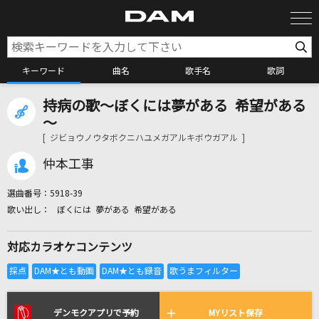
キーワード
曲名
歌手名
歌詞
持病の歌～ぼくには夢がある 希望がある
カラオケ検索
～
[ ジビョウノウタボクニハユメガアルキボウガアル ]
カラオケ店舗検索
仲本工事
選曲番号：
5918-39
カラオケリクエスト
ぼくには 夢がある 希望がある
対応カラオケコンテンツ
全国りれき
リアルタイムで歌われている曲の一覧
デンモクアプリで予約
MYリスト保存