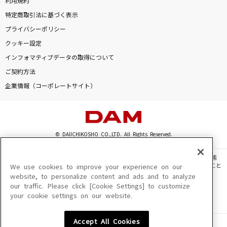
利用規約
特定商取引法に基づく表示
プライバシーポリシー
クッキー設定
インフォマティブデータの取得について
ご契約方法
企業情報（コーポレートサイト）
© DAIICHIKOSHO CO.,LTD. All Rights Reserved.
このサイトに掲載されている一切の文章・画像・写真・動画・音声等を、手段や形態
を問わず、著作権法の定める範囲を超えて無断で複製、転載、ファイル化などすること
We use cookies to improve your experience on our
を禁じます。
website, to personalize content and ads and to analyze
our traffic. Please click [Cookie Settings] to customize
楽曲及びコンテンツは、機種によりご利用いただけない場合があります。
your cookie settings on our website.
楽曲及びコンテンツの配信日、配信内容が変更になる場合があります。
楽曲によりMYリスト保存ができない場合があります。
Accept All Cookies
JASRAC許諾番号