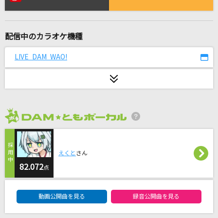
残響散歌
Aimer(エメ)
配信中のカラオケ機種
ラブソング
マルシィ
LIVE DAM WAO!
Banquet
Chevon
もう少しだけ
2026年8月度
YOASOBI
満ちてゆく
えくと
さん
藤井 風
82.072
点
DAM★ともボーカルエントリーランキング
[生音]Make-up Shadow
動画公開曲を見る
録音公開曲を見る
井上陽水