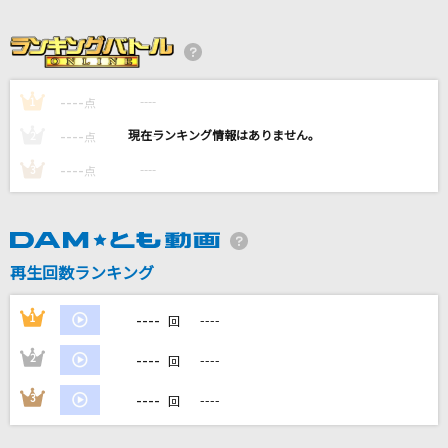
恋一夜
Acid Black Cherry
Aerials [エリアルズ]
----
----
1
点
System Of A Down
----
----
2
点
Payphone feat. Wiz Khalifa [ペイフォン]
----
----
3
点
Maroon 5
[生音]君の知らない物語
supercell
再生回数ランキング
もっと見る
----
1
----
回
----
2
----
回
DAMの新曲・ランキングなど
カラオケ最新情報をチェック！
----
3
----
回