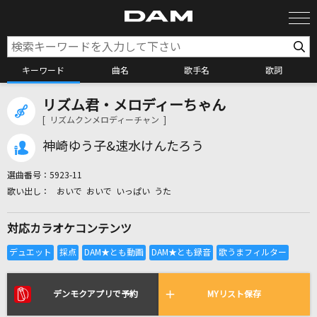
キーワード
曲名
歌手名
歌詞
リズム君・メロディーちゃん
カラオケ検索
[ リズムクンメロディーチャン ]
神崎ゆう子&速水けんたろう
カラオケ店舗検索
選曲番号：
5923-11
おいで おいで いっぱい うた
カラオケリクエスト
対応カラオケコンテンツ
全国りれき
リアルタイムで歌われている曲の一覧
デンモクアプリで予約
MYリスト保存