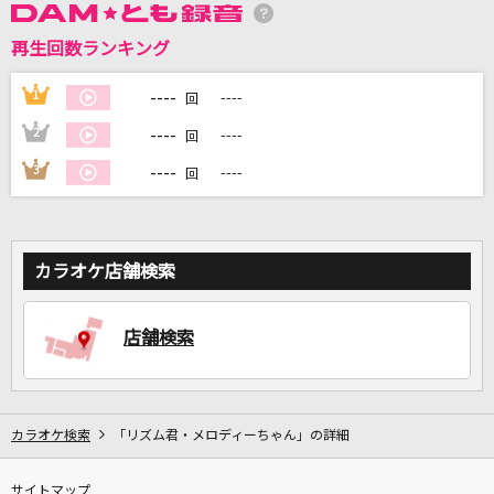
再生回数ランキング
DAMに会員登録・ログインして
カラオケをもっと楽しもう！
----
1
----
回
----
2
----
回
----
3
----
回
自宅でカラオケ歌い放題！
家族や友達と一緒に！練習にも！
カラオケ店舗検索
店舗検索
カラオケ検索
「リズム君・メロディーちゃん」の詳細
サイトマップ