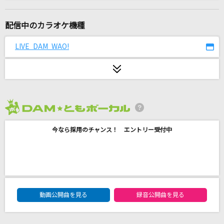
knit
Homecomings
配信中のカラオケ機種
ええじゃないか
LIVE DAM WAO!
WEST.
[良音]Troublemaker
嵐(アラシ)
2026年8月度
[生音]115万キロのフィルム
今なら採用のチャンス！ エントリー受付中
Official髭男dism
[良音]シングルベッド
シャ乱Q
DAM★ともボーカルエントリーランキング
炎の転校生
動画公開曲を見る
録音公開曲を見る
関俊彦