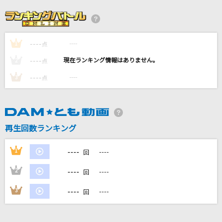
[生音]HANABI
Mr.Children
----
----
1
アイドルパワー
点
M!LK
----
----
2
点
----
----
3
点
サクラウサギ
川崎鷹也
愛くださいませ
再生回数ランキング
≠ME
----
1
----
回
もっと見る
----
2
----
回
DAMの新曲・ランキングなど
----
3
----
回
カラオケ最新情報をチェック！