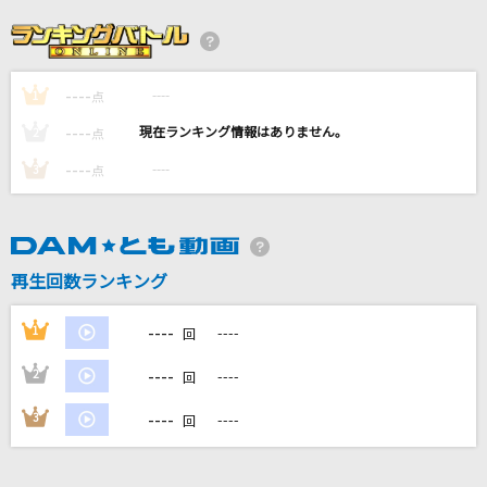
3月9日
レミオロメン
----
----
1
田園
点
玉置浩二
----
----
2
点
----
----
3
点
一期一会
湘南乃風
ケセラセラ
再生回数ランキング
Mrs. GREEN APPLE
----
1
----
回
もっと見る
----
2
----
回
DAMの新曲・ランキングなど
----
3
----
回
カラオケ最新情報をチェック！