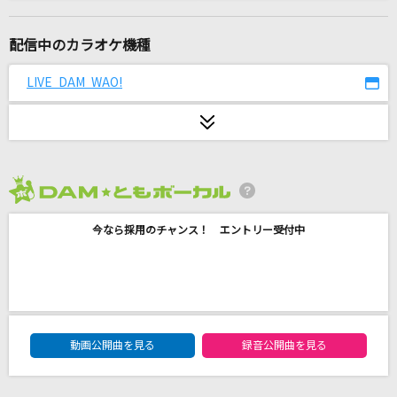
Letters
宇多田ヒカル
配信中のカラオケ機種
紅蓮華
LIVE DAM WAO!
LiSA
踊
Ado
2026年8月度
[生音]Missing
今なら採用のチャンス！ エントリー受付中
久保田利伸
[生音]運命のルーレット廻して
ZARD
DAM★ともボーカルエントリーランキング
[生音]ブルーバード
動画公開曲を見る
録音公開曲を見る
いきものがかり