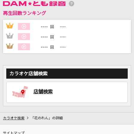
再生回数ランキング
DAMに会員登録・ログインして
カラオケをもっと楽しもう！
----
1
----
回
----
2
----
回
----
3
----
回
自宅でカラオケ歌い放題！
家族や友達と一緒に！練習にも！
カラオケ店舗検索
店舗検索
カラオケ検索
「花のれん」の詳細
サイトマップ