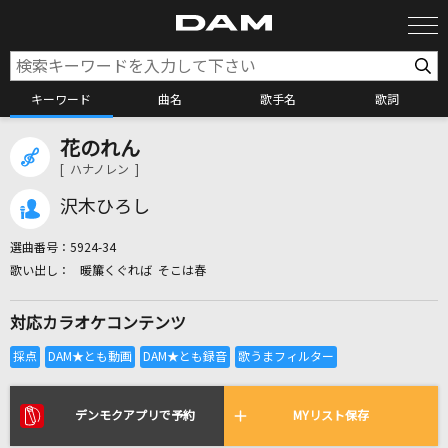
キーワード
曲名
歌手名
歌詞
花のれん
カラオケ検索
[ ハナノレン ]
沢木ひろし
カラオケ店舗検索
選曲番号：
5924-34
暖簾くぐれば そこは春
カラオケリクエスト
対応カラオケコンテンツ
全国りれき
リアルタイムで歌われている曲の一覧
デンモクアプリで予約
MYリスト保存