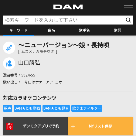
キーワード
曲名
歌手名
歌詞
～ニューバージョン～娘・長持唄
カラオケ検索
[ ムスメナガモチウタ ]
山口勝弘
カラオケ店舗検索
選曲番号：
5924-55
今日はナァ…アア ヨオ……
カラオケリクエスト
対応カラオケコンテンツ
全国りれき
リアルタイムで歌われている曲の一覧
デンモクアプリで予約
MYリスト保存