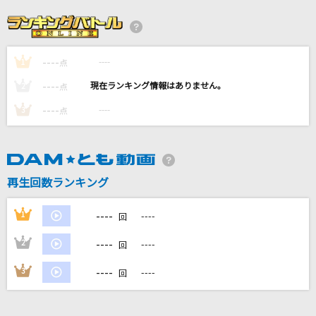
Atmosphere
初星学園
----
----
1
Snow halation
点
μ's
----
----
2
点
----
----
3
点
[生音]地上の星
中島みゆき
いつかこの涙が
再生回数ランキング
Little Glee Monster
----
1
----
回
もっと見る
----
2
----
回
DAMの新曲・ランキングなど
----
3
----
回
カラオケ最新情報をチェック！