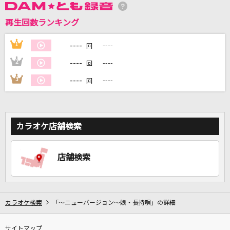
再生回数ランキング
DAMに会員登録・ログインして
カラオケをもっと楽しもう！
----
1
----
回
----
2
----
回
----
3
----
回
自宅でカラオケ歌い放題！
家族や友達と一緒に！練習にも！
カラオケ店舗検索
店舗検索
カラオケ検索
「～ニューバージョン～娘・長持唄」の詳細
サイトマップ