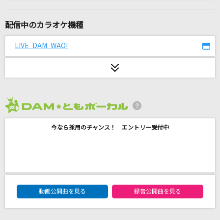
[生音]春泥棒
ヨルシカ
配信中のカラオケ機種
Attack it!
LIVE DAM WAO!
嵐(アラシ)
パーティーを止めないで
ヒプノシスマイク[伊弉冉一二三(CV.木島隆一)]
2026年8月度
[生音]青と夏
今なら採用のチャンス！ エントリー受付中
Mrs. GREEN APPLE
[生音]SEASONS
浜崎あゆみ
DAM★ともボーカルエントリーランキング
[生音]courage
動画公開曲を見る
録音公開曲を見る
戸松遥