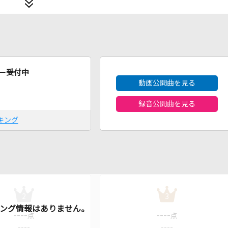
2026年8月度
ー受付中
動画公開曲を見る
録音公開曲を見る
キング
2
3
----
----
点
点
----
----