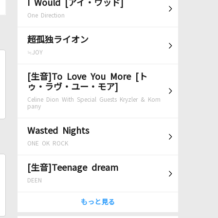
I Would [アイ・ウッド]
One Direction
超孤独ライオン
≒JOY
[生音]To Love You More [ト
ゥ・ラヴ・ユー・モア]
Celine Dion With Special Guests Kryzler & Kom
pany
Wasted Nights
ONE OK ROCK
[生音]Teenage dream
DEEN
もっと見る