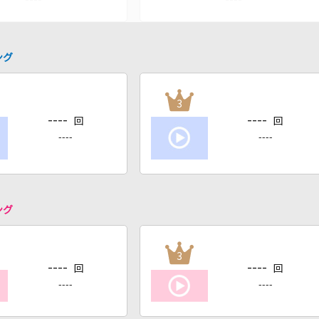
ング
3
----
----
回
回
----
----
ング
3
----
----
回
回
----
----