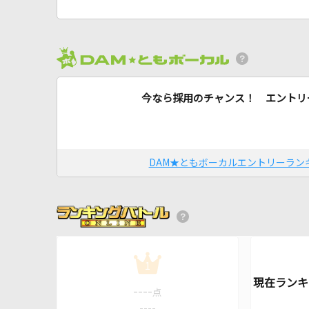
今なら採用のチャンス！ エントリ
DAM★ともボーカルエントリーラン
1
----
点
----