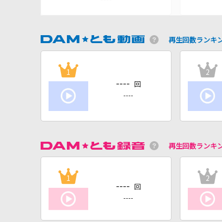
再生回数ランキ
1
2
----
回
----
再生回数ランキ
1
2
----
回
----