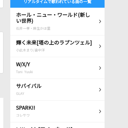
リアルタイムで歌われている曲の一覧
ホール・ニュー・ワールド(新し
い世界)
石井一孝・麻生かほ里
輝く未来[塔の上のラプンツェル]
小此木まり/畠中洋
W/X/Y
Tani Yuuki
サバイバル
GLAY
SPARK!!
コレサワ