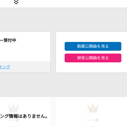
2026年8月度
ー受付中
動画公開曲を見る
録音公開曲を見る
キング
2
3
----
----
点
点
----
----