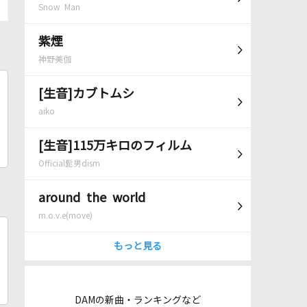
Snow Man
紫煙
神野美伽
[生音]カブトムシ
aiko
[生音]115万キロのフィルム
Official髭男dism
around the world
m.o.v.e(move)
もっと見る
DAMの新曲・ランキングなど