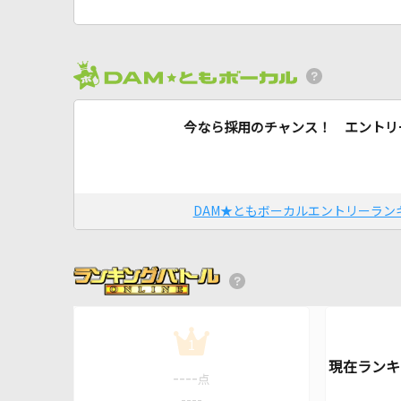
今なら採用のチャンス！ エントリ
DAM★ともボーカルエントリーラン
1
----
点
----