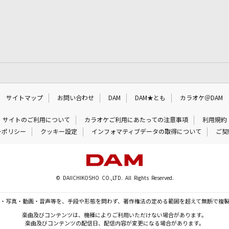
サイトマップ
お問い合わせ
DAM
DAM★とも
カラオケ＠DAM
サイトのご利用について
カラオケご利用にあたっての注意事項
利用規約
ーポリシー
クッキー設定
インフォマティブデータの取得について
ご契
© DAIICHIKOSHO CO.,LTD. All Rights Reserved.
・写真・動画・音声等を、手段や形態を問わず、著作権法の定める範囲を超えて無断で複
楽曲及びコンテンツは、機種によりご利用いただけない場合があります。
楽曲及びコンテンツの配信日、配信内容が変更になる場合があります。