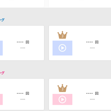
ング
3
----
----
回
回
----
----
ング
3
----
----
回
回
----
----