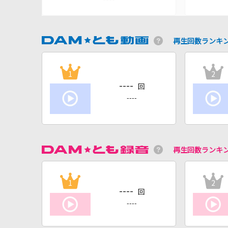
再生回数ランキ
1
2
----
回
----
再生回数ランキ
1
2
----
回
----