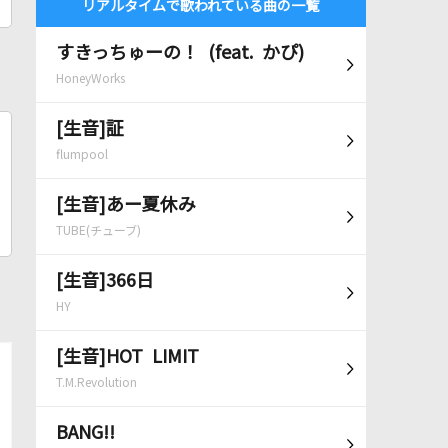
リアルタイムで歌われている曲の一覧
すきっちゅーの！ (feat. かぴ)
HoneyWorks
[生音]証
flumpool
[生音]あー夏休み
TUBE(チューブ)
[生音]366日
HY
[生音]HOT LIMIT
T.M.Revolution
BANG!!