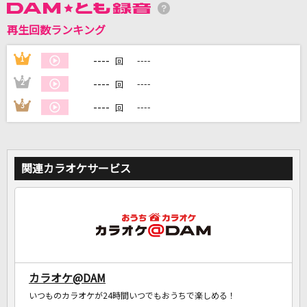
再生回数ランキング
DAMに会員登録・ログインして
カラオケをもっと楽しもう！
----
1
----
回
----
2
----
回
----
3
----
回
自宅でカラオケ歌い放題！
家族や友達と一緒に！練習にも！
関連カラオケサービス
カラオケ@DAM
いつものカラオケが24時間いつでもおうちで楽しめる！