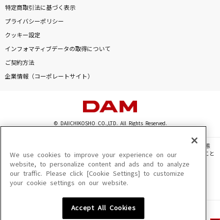
特定商取引法に基づく表示
プライバシーポリシー
クッキー設定
インフォマティブデータの取得について
ご契約方法
企業情報（コーポレートサイト）
© DAIICHIKOSHO CO.,LTD. All Rights Reserved.
このサイトに掲載されている一切の文章・画像・写真・動画・音声等を、手段や形態
を問わず、著作権法の定める範囲を超えて無断で複製、転載、ファイル化などすること
We use cookies to improve your experience on our
を禁じます。
website, to personalize content and ads and to analyze
our traffic. Please click [Cookie Settings] to customize
楽曲及びコンテンツは、機種によりご利用いただけない場合があります。
your cookie settings on our website.
楽曲及びコンテンツの配信日、配信内容が変更になる場合があります。
楽曲によりMYリスト保存ができない場合があります。
Accept All Cookies
JASRAC許諾番号
6602250213Y31015 6602250112Y38026 6602250240Y31015