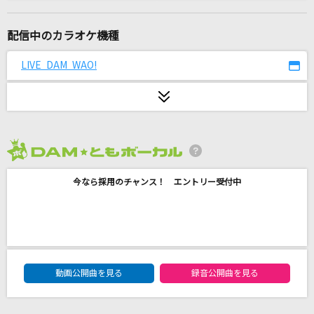
あとひとつ
FUNKY MONKEY BABYS
配信中のカラオケ機種
HOWEVER
LIVE DAM WAO!
GLAY
[生音]夜桜お七
坂本冬美
2026年8月度
罠
今なら採用のチャンス！ エントリー受付中
THE BACK HORN
コトノハ
M!LK
DAM★ともボーカルエントリーランキング
サクラウサギ
動画公開曲を見る
録音公開曲を見る
川崎鷹也