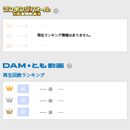
BRAVE GROOVE
iLiFE!
----
----
1
道
点
EXILE
----
----
2
点
----
----
3
点
MR.TAXI
少女時代
残響散歌
再生回数ランキング
Aimer(エメ)
----
1
----
回
もっと見る
----
2
----
回
DAMの新曲・ランキングなど
----
3
----
回
カラオケ最新情報をチェック！