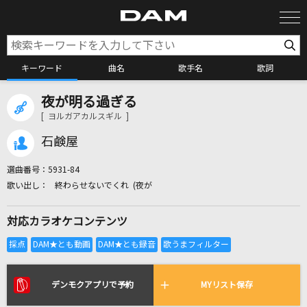
キーワード
曲名
歌手名
歌詞
夜が明る過ぎる
カラオケ検索
[ ヨルガアカルスギル ]
石鹸屋
カラオケ店舗検索
選曲番号：
5931-84
終わらせないでくれ (夜が
カラオケリクエスト
対応カラオケコンテンツ
全国りれき
リアルタイムで歌われている曲の一覧
デンモクアプリで予約
MYリスト保存