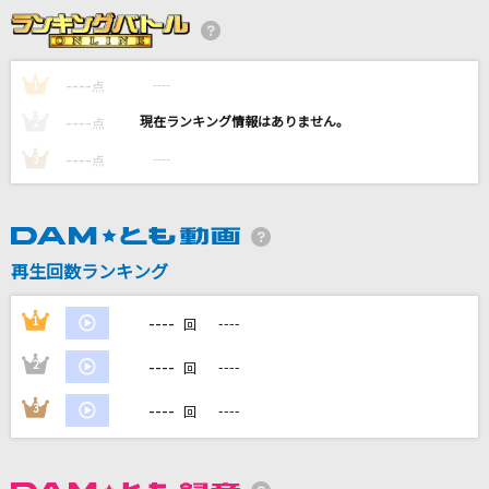
少女レイ
みきとP
----
----
1
点
----
平熱
----
2
点
Mr.Children
----
----
3
点
とくべチュ、して
＝LOVE
再生回数ランキング
残機
ずっと真夜中でいいのに。
----
1
----
回
もっと見る
----
2
----
回
----
3
----
回
DAMの新曲・ランキングなど
カラオケ最新情報をチェック！