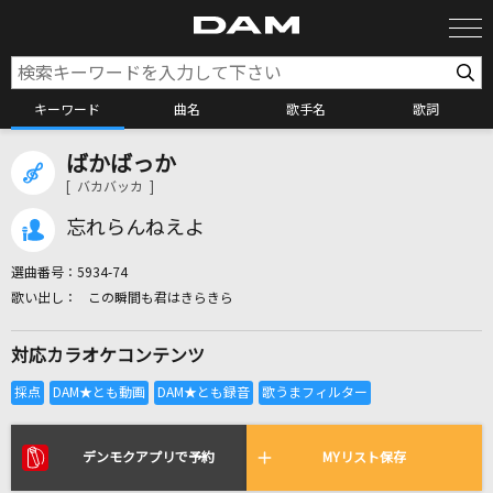
キーワード
曲名
歌手名
歌詞
ばかばっか
カラオケ検索
[ バカバッカ ]
忘れらんねえよ
カラオケ店舗検索
選曲番号：
5934-74
この瞬間も君はきらきら
カラオケリクエスト
対応カラオケコンテンツ
全国りれき
リアルタイムで歌われている曲の一覧
デンモクアプリで予約
MYリスト保存