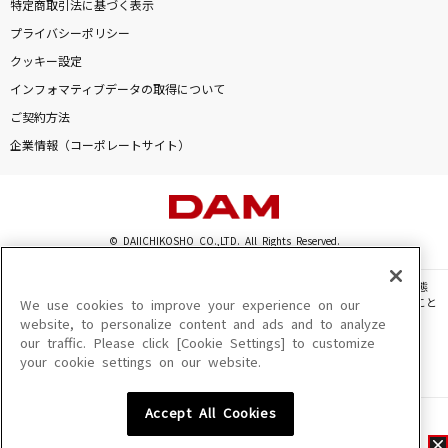
特定商取引法に基づく表示
プライバシーポリシー
クッキー設定
インフォマティブデータの取得について
ご契約方法
企業情報（コーポレートサイト）
© DAIICHIKOSHO CO.,LTD. All Rights Reserved.
このサイトに掲載されている一切の文章・画像・写真・動画・音声等を、手段や形態
を問わず、著作権法の定める範囲を超えて無断で複製、転載、ファイル化などすること
We use cookies to improve your experience on our
を禁じます。
website, to personalize content and ads and to analyze
our traffic. Please click [Cookie Settings] to customize
楽曲及びコンテンツは、機種によりご利用いただけない場合があります。
your cookie settings on our website.
楽曲及びコンテンツの配信日、配信内容が変更になる場合があります。
楽曲によりMYリスト保存ができない場合があります。
Accept All Cookies
JASRAC許諾番号
6602250213Y31015 6602250112Y38026 6602250240Y31015
6602250241Y45122