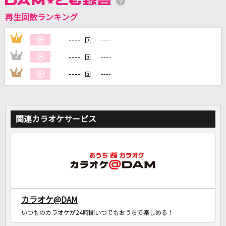
再生回数ランキング
----
1
----
DAMに会員登録・ログインして
回
カラオケをもっと楽しもう！
----
2
----
回
----
3
----
回
自宅でカラオケ歌い放題！
家族や友達と一緒に！練習にも！
関連カラオケサービス
カラオケ@DAM
いつものカラオケが24時間いつでもおうちで楽しめる！