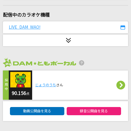
[生音]君の為のキミノウタ(ビデオクリップバー
ジョン)
配信中のカラオケ機種
川崎鷹也
LIVE DAM WAO!
オーバーライド
吉田夜世
らしさ
Official髭男dism
2026年8月度
青のすみか
キタニタツヤ
じょうのうち
さん
90.156
点
MILABO
DAM★ともボーカルエントリーランキング
ずっと真夜中でいいのに。
動画公開曲を見る
録音公開曲を見る
Diamond Heart [ダイアモンド・ハート]
Alan Walker & Sophia Somajo