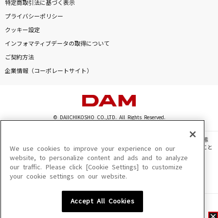
特定商取引法に基づく表示
プライバシーポリシー
クッキー設定
インフォマティブデータの取得について
ご契約方法
企業情報（コーポレートサイト）
© DAIICHIKOSHO CO.,LTD. All Rights Reserved.
このサイトに掲載されている一切の文章・画像・写真・動画・音声等を、手段や形態
を問わず、著作権法の定める範囲を超えて無断で複製、転載、ファイル化などすること
We use cookies to improve your experience on our
を禁じます。
website, to personalize content and ads and to analyze
our traffic. Please click [Cookie Settings] to customize
楽曲及びコンテンツは、機種によりご利用いただけない場合があります。
your cookie settings on our website.
楽曲及びコンテンツの配信日、配信内容が変更になる場合があります。
楽曲によりMYリスト保存ができない場合があります。
Accept All Cookies
JASRAC許諾番号
6602250213Y31015 6602250112Y38026 6602250240Y31015
6602250241Y45122