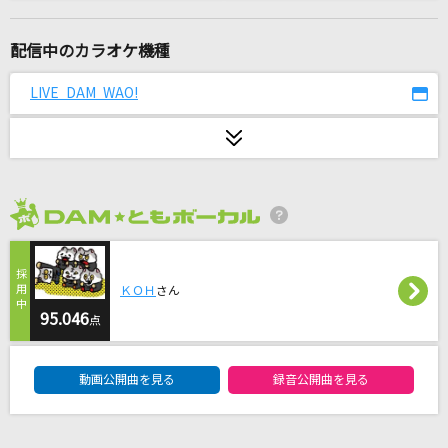
Bye-Good-Bye
BE:FIRST
配信中のカラオケ機種
コイスルオトメ
LIVE DAM WAO!
いきものがかり
ケセラセラ
Mrs. GREEN APPLE
2026年8月度
[生音]突然
FIELD OF VIEW(the FIELD OF VIEW)
ＫＯＨ
さん
PRIDE(アニメバージョン)
95.046
点
HIGH and MIGHTY COLOR
DAM★ともボーカルエントリーランキング
動画公開曲を見る
録音公開曲を見る
[生音]ミカヅキ
さユり