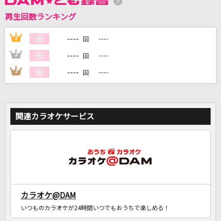
再生回数ランキング
DAMに会員登録・ログインして
カラオケをもっと楽しもう！
----
1
----
回
----
2
----
回
----
3
----
回
自宅でカラオケ歌い放題！
家族や友達と一緒に！練習にも！
関連カラオケサービス
カラオケ@DAM
いつものカラオケが24時間いつでもおうちで楽しめる！