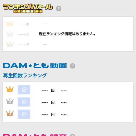
君に逢いたくて
GACKT(Gackt)
----
----
1
点
ファタール
----
----
2
点
GEMN
----
----
3
点
Shadow World
平田志穂子
セロリ(ビデオクリップバージョン)
再生回数ランキング
山崎まさよし
----
1
----
回
もっと見る
----
2
----
回
DAMの新曲・ランキングなど
----
3
----
回
カラオケ最新情報をチェック！