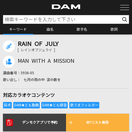
キーワード
曲名
歌手名
歌詞
RAIN OF JULY
カラオケ検索
[ レインオブジュライ ]
MAN WITH A MISSION
カラオケ店舗検索
選曲番号：
5936-05
七月の雨の中 涙の数を
カラオケリクエスト
対応カラオケコンテンツ
全国りれき
リアルタイムで歌われている曲の一覧
デンモクアプリで予約
MYリスト保存