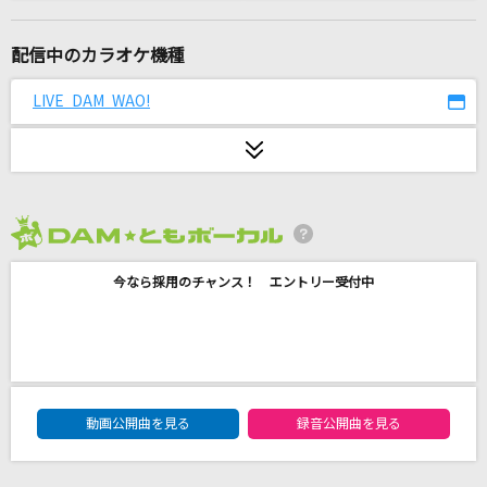
罪の底
[UNDEAD]朔間零(CV.増田俊樹)、羽風薫(CV.細貝圭)、大神晃牙(CV.小野友
樹)、乙狩アドニス(CV.羽多野渉)
配信中のカラオケ機種
LIVE DAM WAO!
[生音]さざんかの宿
大川栄策
紺碧の空～早稲田大学応援歌～
大学校歌・応援歌
2026年8月度
スマイル
今なら採用のチャンス！ エントリー受付中
森七菜
ファンファーレ
玉置浩二
DAM★ともボーカルエントリーランキング
動画公開曲を見る
録音公開曲を見る
ハナミズキ
一青 窈