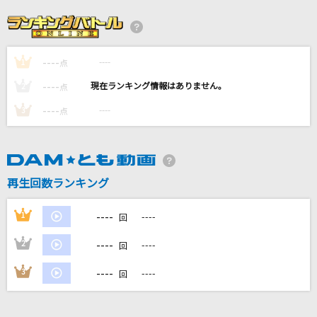
[生音]サムライハート(Some Like It Hot!!)
SPYAIR
----
----
1
点
[名演]Everything 「名演ピアノ 美野 春樹」
----
----
2
点
Misia
----
----
3
点
lulu.
Mrs. GREEN APPLE
閃光のように
再生回数ランキング
白上フブキ
----
1
----
回
もっと見る
----
2
----
回
----
3
----
DAMの新曲・ランキングなど
回
カラオケ最新情報をチェック！