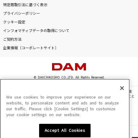
特定商取引法に基づく表示
プライバシーポリシー
クッキー設定
インフォマティブデータの取得について
ご契約方法
企業情報（コーポレートサイト）
© DAIICHIKOSHO CO.,LTD. All Rights Reserved.
このサイトに掲載されている一切の文章・画像・写真・動画・音声等を、手段や形態
を問わず、著作権法の定める範囲を超えて無断で複製、転載、ファイル化などすること
We use cookies to improve your experience on our
を禁じます。
website, to personalize content and ads and to analyze
our traffic. Please click [Cookie Settings] to customize
楽曲及びコンテンツは、機種によりご利用いただけない場合があります。
your cookie settings on our website.
楽曲及びコンテンツの配信日、配信内容が変更になる場合があります。
楽曲によりMYリスト保存ができない場合があります。
Accept All Cookies
JASRAC許諾番号
6602250213Y31015 6602250112Y38026 6602250240Y31015