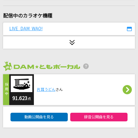
[生音]SUMMER SONG
YUI
配信中のカラオケ機種
あいつら全員同窓会
LIVE DAM WAO!
ずっと真夜中でいいのに。
YUME日和
島谷ひとみ
2026年8月度
パラサイト
DECO*27
片耳うどん
さん
シングルベッド
91.623
点
シャ乱Q
DAM★ともボーカルエントリーランキング
動画公開曲を見る
録音公開曲を見る
[生音]斜陽
ヨルシカ