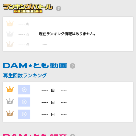
Infinity karat
七海うらら
----
----
1
点
花束
----
----
2
点
back number
----
----
3
点
hedonist.
CVLTE
[生音]ふわふわ時間
再生回数ランキング
放課後ティータイム
----
1
----
回
もっと見る
----
2
----
回
DAMの新曲・ランキングなど
----
3
----
回
カラオケ最新情報をチェック！