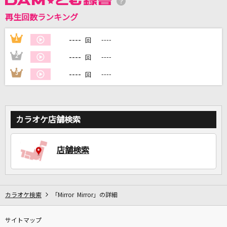
再生回数ランキング
DAMに会員登録・ログインして
カラオケをもっと楽しもう！
----
1
----
回
----
2
----
回
----
3
----
回
自宅でカラオケ歌い放題！
家族や友達と一緒に！練習にも！
カラオケ店舗検索
店舗検索
カラオケ検索
「Mirror Mirror」の詳細
サイトマップ