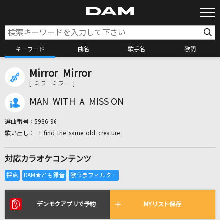
キーワード
曲名
歌手名
歌詞
Mirror Mirror
カラオケ検索
[ ミラーミラー ]
MAN WITH A MISSION
カラオケ店舗検索
選曲番号：
5936-96
I find the same old creature
カラオケリクエスト
対応カラオケコンテンツ
全国りれき
リアルタイムで歌われている曲の一覧
デンモクアプリで予約
MYリスト保存