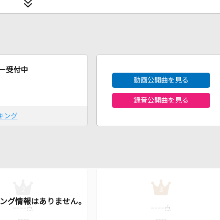
2026年8月度
ー受付中
動画公開曲を見る
録音公開曲を見る
キング
2
3
----
----
点
点
----
----