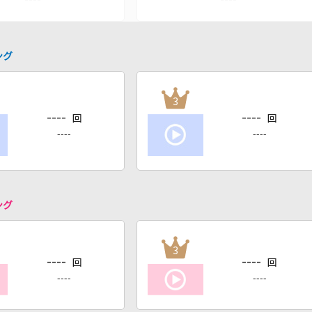
ング
3
----
----
回
回
----
----
ング
3
----
----
回
回
----
----