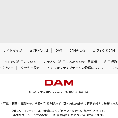
サイトマップ
お問い合わせ
DAM
DAM★とも
カラオケ＠DAM
サイトのご利用について
カラオケご利用にあたっての注意事項
利用規約
ーポリシー
クッキー設定
インフォマティブデータの取得について
ご契
© DAIICHIKOSHO CO.,LTD. All Rights Reserved.
・写真・動画・音声等を、手段や形態を問わず、著作権法の定める範囲を超えて無断で複
楽曲及びコンテンツは、機種によりご利用いただけない場合があります。
楽曲及びコンテンツの配信日、配信内容が変更になる場合があります。