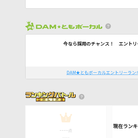
今なら採用のチャンス！ エントリ
DAM★ともボーカルエントリーラン
1
----
点
----