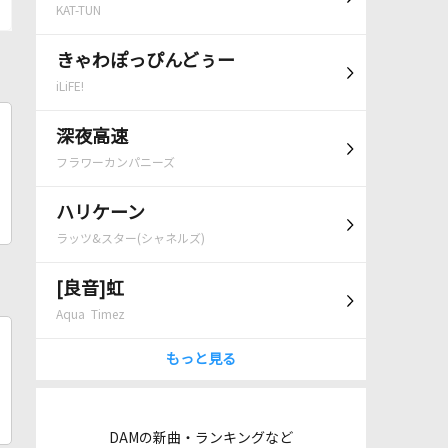
KAT-TUN
きゃわぽっぴんどぅー
iLiFE!
深夜高速
フラワーカンパニーズ
ハリケーン
ラッツ&スター(シャネルズ)
[良音]虹
Aqua Timez
もっと見る
DAMの新曲・ランキングなど