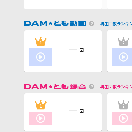
再生回数ランキ
1
2
----
回
----
再生回数ランキ
1
2
----
回
----