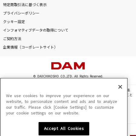
特定商取引法に基づく表示
プライバシーポリシー
クッキー設定
インフォマティブデータの取得について
ご契約方法
企業情報（コーポレートサイト）
© DAIICHIKOSHO CO.,LTD. All Rights Reserved.
このサイトに掲載されている一切の文章・画像・写真・動画・音声等を、手段や形態
を問わず、著作権法の定める範囲を超えて無断で複製、転載、ファイル化などすること
We use cookies to improve your experience on our
を禁じます。
website, to personalize content and ads and to analyze
our traffic. Please click [Cookie Settings] to customize
楽曲及びコンテンツは、機種によりご利用いただけない場合があります。
your cookie settings on our website.
楽曲及びコンテンツの配信日、配信内容が変更になる場合があります。
楽曲によりMYリスト保存ができない場合があります。
Accept All Cookies
JASRAC許諾番号
6602250213Y31015 6602250112Y38026 6602250240Y31015