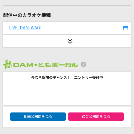
逆光 (ウタ from ONE PIECE FILM RED)
Ado
配信中のカラオケ機種
[生音]夢先案内人
LIVE DAM WAO!
山口百恵
ライラック
Mrs. GREEN APPLE
2026年8月度
歌ひとすじに
今なら採用のチャンス！ エントリー受付中
西川ひとみ
if
西野カナ
DAM★ともボーカルエントリーランキング
ORION
動画公開曲を見る
録音公開曲を見る
中島美嘉