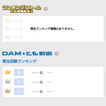
俺よ届け
忘れらんねえよ
----
----
1
[生音]チェリー
点
スピッツ
----
----
2
点
----
----
3
点
夜撫でるメノウ
Ayase
地球最後の告白を
再生回数ランキング
kemu feat.GUMI
----
1
----
回
もっと見る
----
2
----
回
DAMの新曲・ランキングなど
----
3
----
回
カラオケ最新情報をチェック！