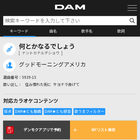
キーワード
曲名
歌手名
歌詞
何とかなるでしょう
カラオケ検索
[ ナントカナルデショウ ]
グッドモーニングアメリカ
カラオケ店舗検索
選曲番号：
5939-15
住み慣れた街に サヨナラ告げて
カラオケリクエスト
対応カラオケコンテンツ
全国りれき
リアルタイムで歌われている曲の一覧
デンモクアプリで予約
MYリスト保存