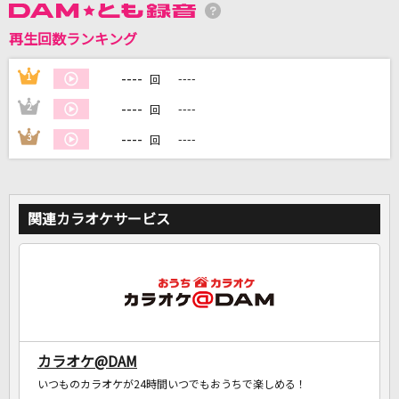
再生回数ランキング
DAMに会員登録・ログインして
カラオケをもっと楽しもう！
----
1
----
回
----
2
----
回
----
3
----
回
自宅でカラオケ歌い放題！
家族や友達と一緒に！練習にも！
関連カラオケサービス
カラオケ@DAM
いつものカラオケが24時間いつでもおうちで楽しめる！