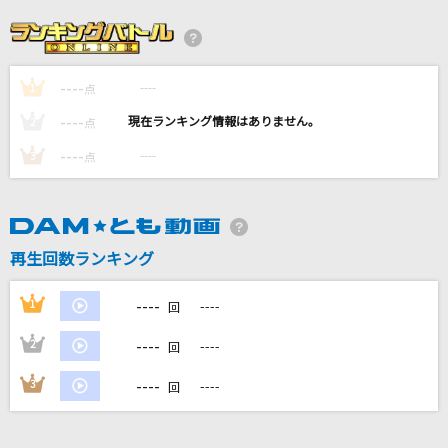
uncertain memory
GACKT(Gackt)
----
----
1
[生音]君の知らない物語
点
supercell
----
----
2
点
----
----
3
点
ガヴリールドロップキック
ガヴリール(CV:富田美憂)、ヴィーネ(CV:大西沙織)、サターニャ(CV:大空
直美)、ラフィエル(CV:花澤香菜)
クロノスタシス
再生回数ランキング
BUMP OF CHICKEN
----
1
----
回
もっと見る
----
2
----
回
----
3
----
DAMの新曲・ランキングなど
回
カラオケ最新情報をチェック！