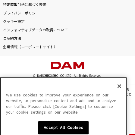
特定商取引法に基づく表示
プライバシーポリシー
クッキー設定
インフォマティブデータの取得について
ご契約方法
企業情報（コーポレートサイト）
© DAIICHIKOSHO CO.,LTD. All Rights Reserved.
このサイトに掲載されている一切の文章・画像・写真・動画・音声等を、手段や形態
を問わず、著作権法の定める範囲を超えて無断で複製、転載、ファイル化などすること
We use cookies to improve your experience on our
を禁じます。
website, to personalize content and ads and to analyze
our traffic. Please click [Cookie Settings] to customize
楽曲及びコンテンツは、機種によりご利用いただけない場合があります。
your cookie settings on our website.
楽曲及びコンテンツの配信日、配信内容が変更になる場合があります。
楽曲によりMYリスト保存ができない場合があります。
Accept All Cookies
JASRAC許諾番号
6602250213Y31015 6602250112Y38026 6602250240Y31015