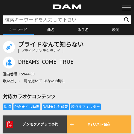
キーワード
曲名
歌手名
歌詞
プライドなんて知らない
カラオケ検索
[ プライドナンテシラナイ ]
DREAMS COME TRUE
カラオケ店舗検索
選曲番号：
5944-38
肩を抱いて あなたの胸に
カラオケリクエスト
対応カラオケコンテンツ
全国りれき
リアルタイムで歌われている曲の一覧
デンモクアプリで予約
MYリスト保存