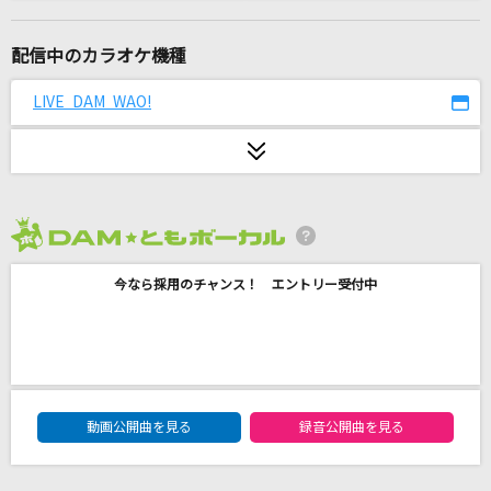
Tiny Pieces
ONE OK ROCK
配信中のカラオケ機種
[オリカラ]色は匂へど 散りぬるを
LIVE DAM WAO!
幽閉サテライト
ラピスラズリ
藍井エイル
2026年8月度
阿修羅ちゃん
今なら採用のチャンス！ エントリー受付中
Ado
イル・テンポ・パッサ～時は過ぎゆく～
風輪
DAM★ともボーカルエントリーランキング
あーあ。
動画公開曲を見る
録音公開曲を見る
ReN