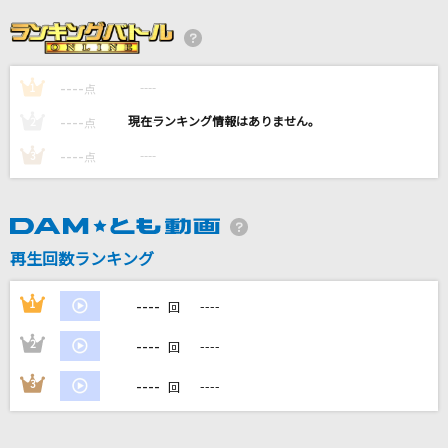
[生音]天ノ弱
164 feat.GUMI
----
----
1
Hip Pop Boogie
点
嵐(アラシ)
----
----
2
点
----
----
3
点
カレンダー
川崎鷹也
キャラメル
再生回数ランキング
くじら
----
1
----
回
もっと見る
----
2
----
回
DAMの新曲・ランキングなど
----
3
----
回
カラオケ最新情報をチェック！