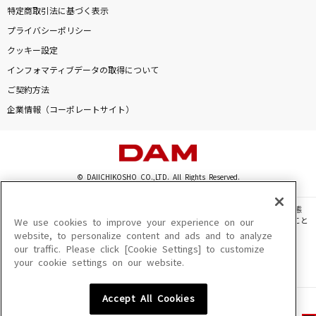
特定商取引法に基づく表示
プライバシーポリシー
クッキー設定
インフォマティブデータの取得について
ご契約方法
企業情報（コーポレートサイト）
© DAIICHIKOSHO CO.,LTD. All Rights Reserved.
このサイトに掲載されている一切の文章・画像・写真・動画・音声等を、手段や形態
を問わず、著作権法の定める範囲を超えて無断で複製、転載、ファイル化などすること
We use cookies to improve your experience on our
を禁じます。
website, to personalize content and ads and to analyze
our traffic. Please click [Cookie Settings] to customize
楽曲及びコンテンツは、機種によりご利用いただけない場合があります。
your cookie settings on our website.
楽曲及びコンテンツの配信日、配信内容が変更になる場合があります。
楽曲によりMYリスト保存ができない場合があります。
Accept All Cookies
JASRAC許諾番号
6602250213Y31015 6602250112Y38026 6602250240Y31015