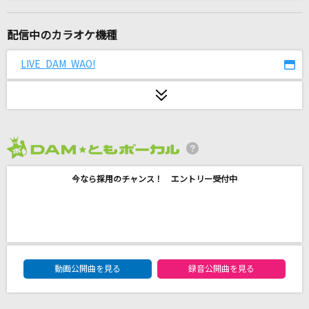
神風エクスプレス
焚吐×みやかわくん
配信中のカラオケ機種
六兆年と一夜物語
LIVE DAM WAO!
和楽器バンド
VISION
フレデリック
2026年8月度
daze
今なら採用のチャンス！ エントリー受付中
じん ft.メイリア from GARNiDELiA
いま、月は満ちる
≒JOY
DAM★ともボーカルエントリーランキング
藍二乗
動画公開曲を見る
録音公開曲を見る
ヨルシカ