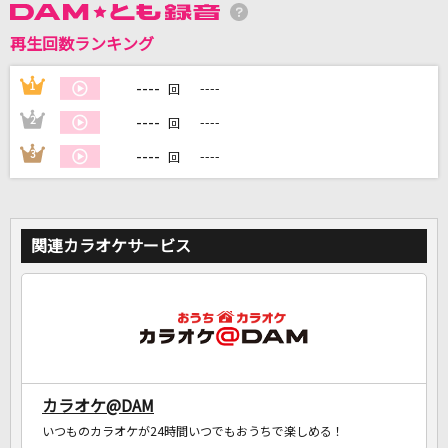
再生回数ランキング
DAMに会員登録・ログインして
カラオケをもっと楽しもう！
----
1
----
回
----
2
----
回
----
3
----
回
自宅でカラオケ歌い放題！
家族や友達と一緒に！練習にも！
関連カラオケサービス
カラオケ@DAM
いつものカラオケが24時間いつでもおうちで楽しめる！