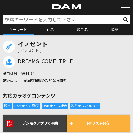
キーワード
曲名
歌手名
歌詞
イノセント
カラオケ検索
[ イノセント ]
DREAMS COME TRUE
カラオケ店舗検索
選曲番号：
5944-94
窮屈な制服みたいな時間を
カラオケリクエスト
対応カラオケコンテンツ
全国りれき
リアルタイムで歌われている曲の一覧
デンモクアプリで予約
MYリスト保存