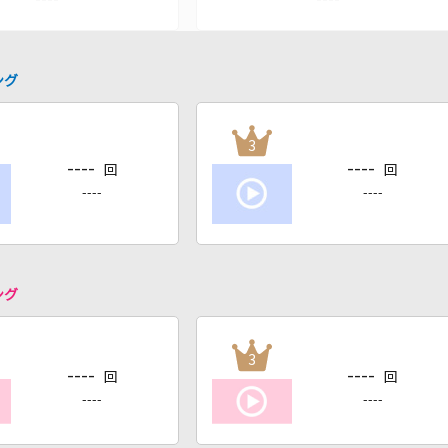
ング
3
----
----
回
回
----
----
ング
3
----
----
回
回
----
----