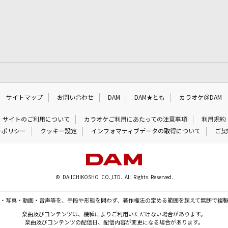
サイトマップ
お問い合わせ
DAM
DAM★とも
カラオケ＠DAM
サイトのご利用について
カラオケご利用にあたっての注意事項
利用規約
ーポリシー
クッキー設定
インフォマティブデータの取得について
ご契
© DAIICHIKOSHO CO.,LTD. All Rights Reserved.
・写真・動画・音声等を、手段や形態を問わず、著作権法の定める範囲を超えて無断で複
楽曲及びコンテンツは、機種によりご利用いただけない場合があります。
楽曲及びコンテンツの配信日、配信内容が変更になる場合があります。