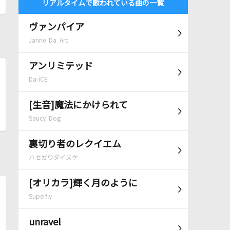
リアルタイムで歌われている曲の一覧
ヴァンパイア
Janne Da Arc
アンリミテッド
Da-iCE
[生音]魔法にかけられて
Saucy Dog
裏切り者のレクイエム
ハセガワダイスケ
[オリカラ]輝く月のように
Superfly
unravel