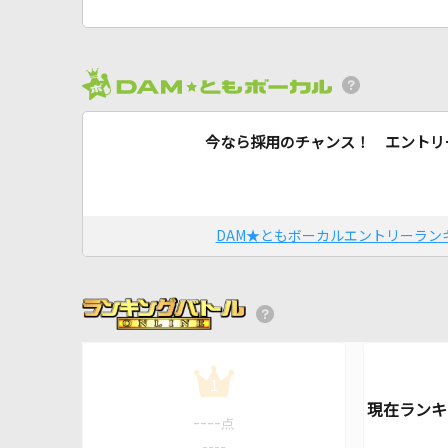
今なら採用のチャンス！ エントリ
DAM★ともボーカルエントリーラン
1
----
点
----