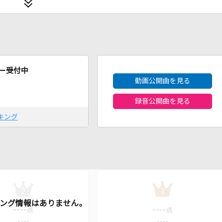
2026年8月度
ー受付中
動画公開曲を見る
録音公開曲を見る
キング
2
3
----
----
点
点
----
----