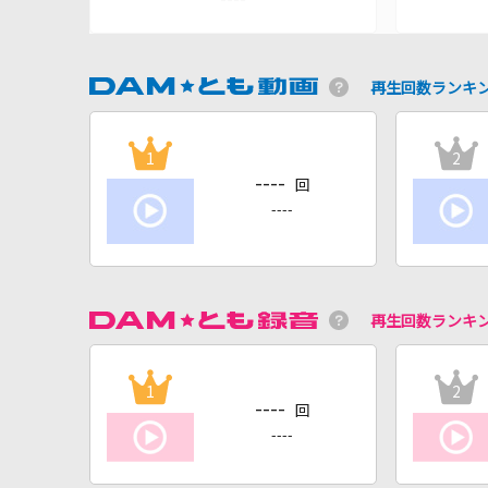
再生回数ランキ
1
2
----
回
----
再生回数ランキ
1
2
----
回
----