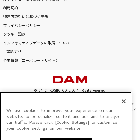
利用規約
特定商取引法に基づく表示
プライバシーポリシー
クッキー設定
インフォマティブデータの取得について
ご契約方法
企業情報（コーポレートサイト）
© DAIICHIKOSHO CO.,LTD. All Rights Reserved.
このサイトに掲載されている一切の文章・画像・写真・動画・音声等を、手段や形態
を問わず、著作権法の定める範囲を超えて無断で複製、転載、ファイル化などすること
We use cookies to improve your experience on our
を禁じます。
website, to personalize content and ads and to analyze
our traffic. Please click [Cookie Settings] to customize
楽曲及びコンテンツは、機種によりご利用いただけない場合があります。
your cookie settings on our website.
楽曲及びコンテンツの配信日、配信内容が変更になる場合があります。
楽曲によりMYリスト保存ができない場合があります。