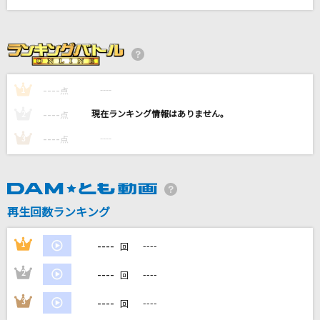
Summering
じん
十面相
YM feat.GUMI
----
----
1
点
----
----
2
点
コイスルオトメ
----
----
いきものがかり
3
点
人生の扉
竹内まりや
再生回数ランキング
もっと見る
----
1
----
回
DAMの新曲・ランキングなど
----
2
----
回
カラオケ最新情報をチェック！
----
3
----
回