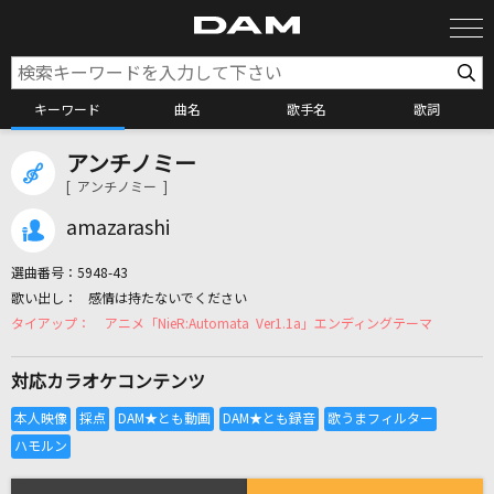
キーワード
曲名
歌手名
歌詞
アンチノミー
カラオケ検索
[ アンチノミー ]
amazarashi
カラオケ店舗検索
選曲番号：
5948-43
感情は持たないでください
カラオケリクエスト
アニメ「NieR:Automata Ver1.1a」エンディングテーマ
対応カラオケコンテンツ
全国りれき
リアルタイムで歌われている曲の一覧