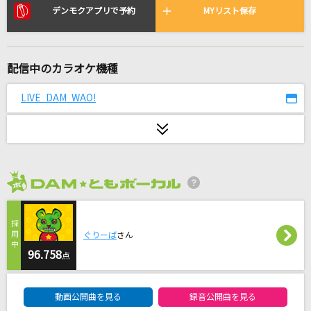
ハルノヒ(クレヨンしんちゃんアニメバージョン)
デンモクアプリで予約
MYリスト保存
あいみょん
ultra soul
配信中のカラオケ機種
B'z
LIVE DAM WAO!
No title
れをる
[生音]聖母たちのララバイ
岩崎宏美(益田宏美)
2026年8月度
[生音]恋におちて-Fall in love-
小林明子
ぐりーば
さん
96.758
点
UNION
DAM★ともボーカルエントリーランキング
OxT
動画公開曲を見る
録音公開曲を見る