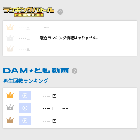
RPG
SEKAI NO OWARI(世界の終わり)
----
----
1
ECHO
点
Little Glee Monster
----
----
2
点
----
----
3
点
鱗(うろこ)
秦 基博
[生音]明日への手紙
再生回数ランキング
手嶌 葵
----
1
----
回
もっと見る
----
2
----
回
DAMの新曲・ランキングなど
----
3
----
回
カラオケ最新情報をチェック！