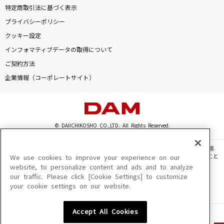
特定商取引法に基づく表示
プライバシーポリシー
クッキー設定
インフォマティブデータの取得について
ご契約方法
企業情報（コーポレートサイト）
© DAIICHIKOSHO CO.,LTD. All Rights Reserved.
このサイトに掲載されている一切の文章・画像・写真・動画・音声等を、手段や形態
を問わず、著作権法の定める範囲を超えて無断で複製、転載、ファイル化などすること
We use cookies to improve your experience on our
を禁じます。
website, to personalize content and ads and to analyze
our traffic. Please click [Cookie Settings] to customize
楽曲及びコンテンツは、機種によりご利用いただけない場合があります。
your cookie settings on our website.
楽曲及びコンテンツの配信日、配信内容が変更になる場合があります。
楽曲によりMYリスト保存ができない場合があります。
Accept All Cookies
JASRAC許諾番号
6602250213Y31015 6602250112Y38026 6602250240Y31015