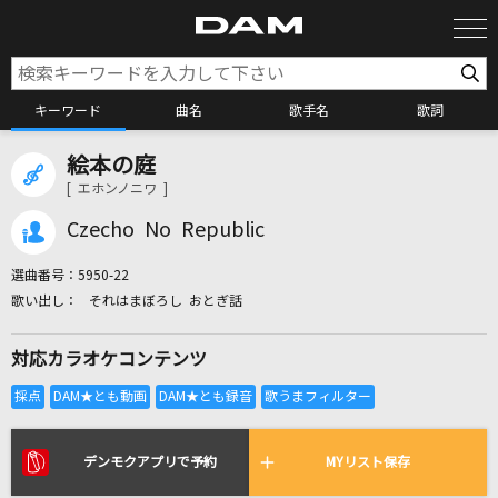
キーワード
曲名
歌手名
歌詞
絵本の庭
カラオケ検索
[ エホンノニワ ]
Czecho No Republic
カラオケ店舗検索
選曲番号：
5950-22
それはまぼろし おとぎ話
カラオケリクエスト
対応カラオケコンテンツ
全国りれき
リアルタイムで歌われている曲の一覧
デンモクアプリで予約
MYリスト保存