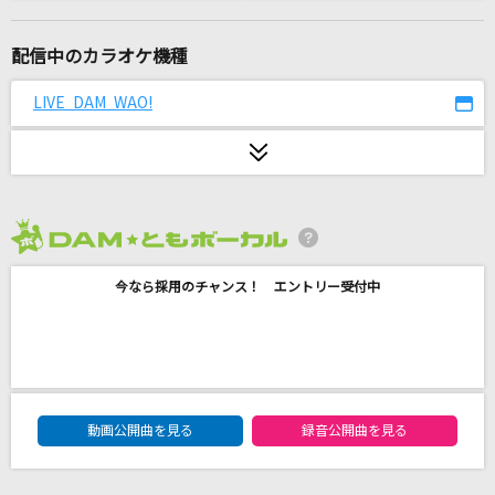
灰色と青(+菅田将暉)
米津玄師
配信中のカラオケ機種
Soranji
LIVE DAM WAO!
Mrs. GREEN APPLE
Here
JUNNA
2026年8月度
Birds in your cage
今なら採用のチャンス！ エントリー受付中
パク・ヨンハ
ミモザ
ゴスペラーズ(The Gospellers)
DAM★ともボーカルエントリーランキング
[プロオケ]桜
動画公開曲を見る
録音公開曲を見る
コブクロ