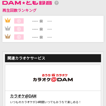
再生回数ランキング
DAMに会員登録・ログインして
カラオケをもっと楽しもう！
----
1
----
回
----
2
----
回
----
3
----
回
自宅でカラオケ歌い放題！
家族や友達と一緒に！練習にも！
関連カラオケサービス
カラオケ@DAM
いつものカラオケが24時間いつでもおうちで楽しめる！