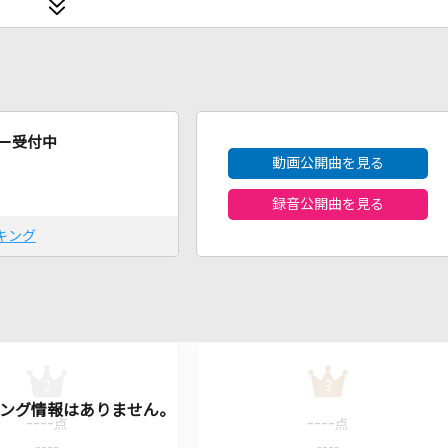
2026年8月度
ー受付中
動画公開曲を見る
録音公開曲を見る
キング
2
3
----
----
点
点
----
----