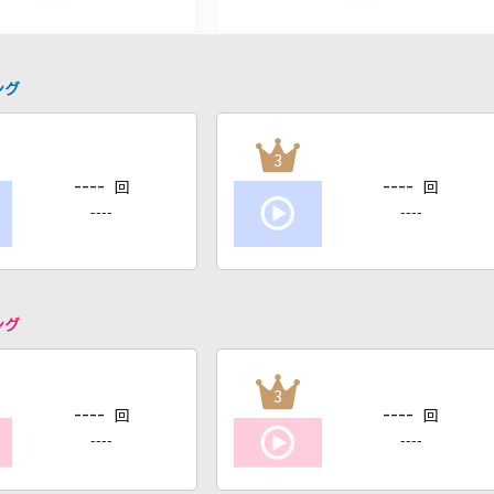
ング
3
----
----
回
回
----
----
ング
3
----
----
回
回
----
----