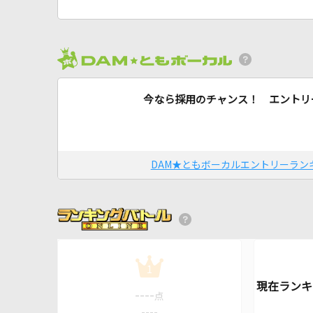
今なら採用のチャンス！ エントリ
DAM★ともボーカルエントリーラン
1
----
点
----