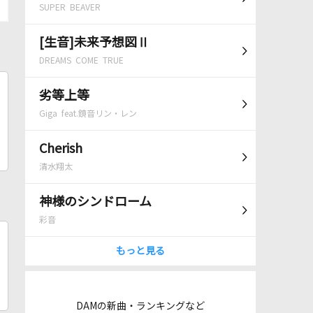
SUPER BEAVER
[生音]未来予想図Ⅱ
DREAMS COME TRUE
劣等上等
Giga feat.鏡音リン・レン
Cherish
清水翔太
神様のシンドローム
彩音
もっと見る
DAMの新曲・ランキングなど