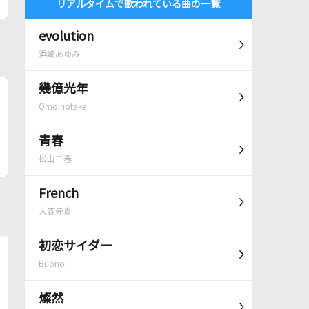
リアルタイムで歌われている曲の一覧
evolution
浜崎あゆみ
幾億光年
Omoinotake
青春
松山千春
French
大森元貴
初恋サイダー
Buono!
燦然