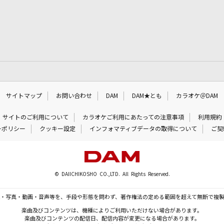
サイトマップ
お問い合わせ
DAM
DAM★とも
カラオケ＠DAM
サイトのご利用について
カラオケご利用にあたっての注意事項
利用規約
ーポリシー
クッキー設定
インフォマティブデータの取得について
ご契
© DAIICHIKOSHO CO.,LTD. All Rights Reserved.
・写真・動画・音声等を、手段や形態を問わず、著作権法の定める範囲を超えて無断で複
楽曲及びコンテンツは、機種によりご利用いただけない場合があります。
楽曲及びコンテンツの配信日、配信内容が変更になる場合があります。