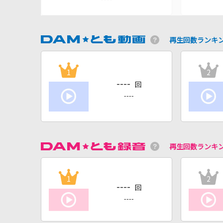
再生回数ランキ
1
2
----
回
----
再生回数ランキ
1
2
----
回
----