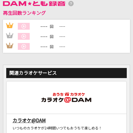
再生回数ランキング
DAMに会員登録・ログインして
カラオケをもっと楽しもう！
----
1
----
回
----
2
----
回
----
3
----
回
自宅でカラオケ歌い放題！
家族や友達と一緒に！練習にも！
関連カラオケサービス
カラオケ@DAM
いつものカラオケが24時間いつでもおうちで楽しめる！