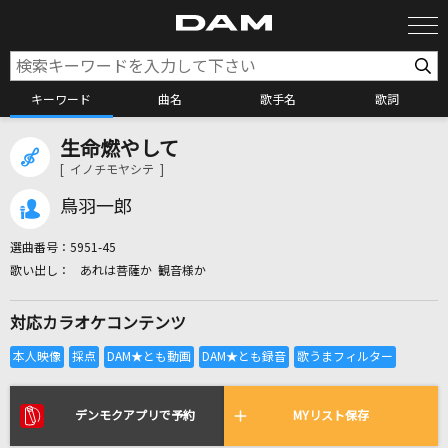
キーワード
曲名
歌手名
歌詞
生命燃やして
カラオケ検索
[ イノチモヤシテ ]
鳥羽一郎
カラオケ店舗検索
選曲番号：
5951-45
あれは菩薩か 観音様か
カラオケリクエスト
対応カラオケコンテンツ
全国りれき
リアルタイムで歌われている曲の一覧
デンモクアプリで予約
MYリスト保存