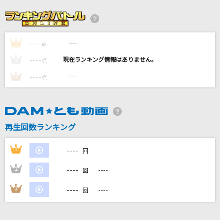
[生音]あばよ さよなら
大江裕
----
----
1
夏の影
点
Mrs. GREEN APPLE
----
----
2
点
----
----
3
点
IRIS OUT(ビデオクリップバージョン)
米津玄師
ALIVE
再生回数ランキング
RAICO(雷鼓)
----
1
----
回
もっと見る
----
2
----
回
DAMの新曲・ランキングなど
----
3
----
回
カラオケ最新情報をチェック！