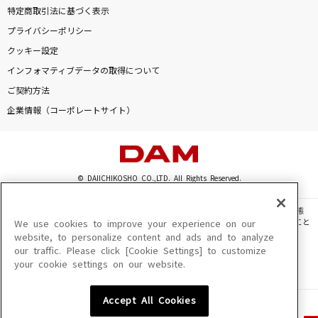
特定商取引法に基づく表示
プライバシーポリシー
クッキー設定
インフォマティブデータの取得について
ご契約方法
企業情報（コーポレートサイト）
© DAIICHIKOSHO CO.,LTD. All Rights Reserved.
このサイトに掲載されている一切の文章・画像・写真・動画・音声等を、手段や形態
を問わず、著作権法の定める範囲を超えて無断で複製、転載、ファイル化などすること
We use cookies to improve your experience on our
を禁じます。
website, to personalize content and ads and to analyze
our traffic. Please click [Cookie Settings] to customize
楽曲及びコンテンツは、機種によりご利用いただけない場合があります。
your cookie settings on our website.
楽曲及びコンテンツの配信日、配信内容が変更になる場合があります。
楽曲によりMYリスト保存ができない場合があります。
Accept All Cookies
JASRAC許諾番号
6602250213Y31015 6602250112Y38026 6602250240Y31015