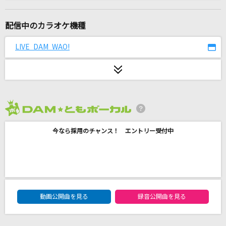
[プロオケ]for you...
高橋真梨子
配信中のカラオケ機種
壊れかけのRadio
LIVE DAM WAO!
徳永英明
[プロオケ]桜
コブクロ
2026年8月度
ビリヤニ
今なら採用のチャンス！ エントリー受付中
乃木坂46
My Dearest
supercell
DAM★ともボーカルエントリーランキング
Believe In You
動画公開曲を見る
録音公開曲を見る
岡田有希子