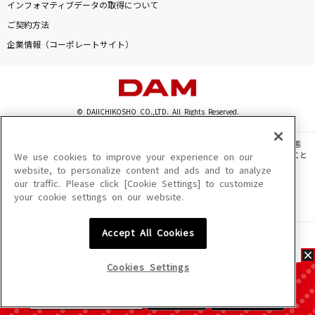
インフォマティブデータの取得について
ご契約方法
企業情報（コーポレートサイト）
© DAIICHIKOSHO CO.,LTD. All Rights Reserved.
このサイトに掲載されている一切の文章・画像・写真・動画・音声等を、手段や形態
を問わず、著作権法の定める範囲を超えて無断で複製、転載、ファイル化などすること
We use cookies to improve your experience on our
を禁じます。
website, to personalize content and ads and to analyze
our traffic. Please click [Cookie Settings] to customize
楽曲及びコンテンツは、機種によりご利用いただけない場合があります。
your cookie settings on our website.
楽曲及びコンテンツの配信日、配信内容が変更になる場合があります。
楽曲によりMYリスト保存ができない場合があります。
Accept All Cookies
JASRAC許諾番号
6602250213Y31015 6602250112Y38026 6602250240Y31015
6602250241Y45122
Cookies Settings
NexTone許諾番号
ID000002945 ID000002947 ID000002937 ID000002938