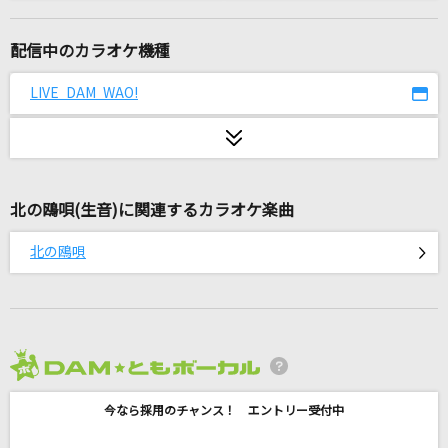
Anarchy
Official髭男dism
配信中のカラオケ機種
TOXIC BOY
LIVE DAM WAO!
米津玄師
晩餐歌
tuki.
北の鴎唄(生音)に関連するカラオケ楽曲
天に星.地に花.
北の鴎唄
薬師丸ひろ子
のだ
大漠波新
2026年8月度
バラライカ
今なら採用のチャンス！ エントリー受付中
月島きらり starring 久住小春(モーニング娘。)