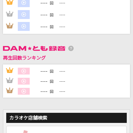
----
1
----
回
----
2
----
回
DAMに会員登録・ログインして
カラオケをもっと楽しもう！
----
3
----
回
自宅でカラオケ歌い放題！
再生回数ランキング
家族や友達と一緒に！練習にも！
----
1
----
回
----
2
----
回
----
3
----
回
カラオケ店舗検索