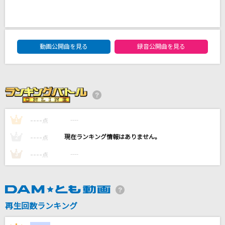
烈の瞬
ジャパハリネット
DAM★ともボーカルエントリーランキング
揺らぐ暗澹の世界から
動画公開曲を見る
録音公開曲を見る
芥川龍之介(CV.小野賢章)
[生音]ハッピーエンド
back number
----
----
1
点
[生音]北ウイング
中森明菜
----
----
2
点
----
----
3
点
もっと見る
DAMの新曲・ランキングなど
カラオケ最新情報をチェック！
再生回数ランキング