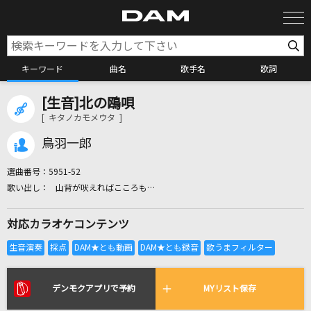
キーワード
曲名
歌手名
歌詞
[生音]北の鴎唄
カラオケ検索
[ キタノカモメウタ ]
鳥羽一郎
カラオケ店舗検索
選曲番号：
5951-52
山背が吠えればこころも…
カラオケリクエスト
対応カラオケコンテンツ
全国りれき
リアルタイムで歌われている曲の一覧
デンモクアプリで予約
MYリスト保存