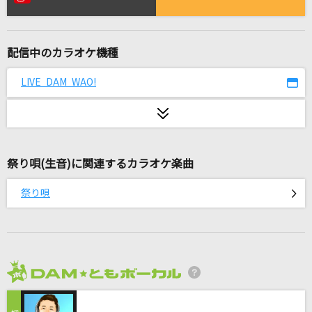
人誑し / ひとたらし
桑田佳祐
配信中のカラオケ機種
[生音]ふられ気分でRock'n'Roll
TOM・CAT
LIVE DAM WAO!
[生音]ただ君に晴れ
ヨルシカ
祭り唄(生音)に関連するカラオケ楽曲
白日
King Gnu
祭り唄
1985
レベッカメドレー
eternal wish～届かぬ君へ～
2026年8月度
Raphael