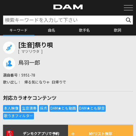
キーワード
曲名
歌手名
歌詞
[生音]祭り唄
カラオケ検索
[ マツリウタ ]
鳥羽一郎
カラオケ店舗検索
選曲番号：
5951-78
帰る気になりゃ 日帰りで
カラオケリクエスト
対応カラオケコンテンツ
全国りれき
リアルタイムで歌われている曲の一覧
デンモクアプリで予約
MYリスト保存