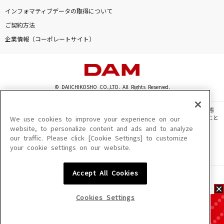
インフォマティブデータの取得について
ご契約方法
企業情報（コーポレートサイト）
© DAIICHIKOSHO CO.,LTD. All Rights Reserved.
このサイトに掲載されている一切の文章・画像・写真・動画・音声等を、手段や形態
を問わず、著作権法の定める範囲を超えて無断で複製、転載、ファイル化などすること
We use cookies to improve your experience on our
を禁じます。
website, to personalize content and ads and to analyze
our traffic. Please click [Cookie Settings] to customize
楽曲及びコンテンツは、機種によりご利用いただけない場合があります。
your cookie settings on our website.
楽曲及びコンテンツの配信日、配信内容が変更になる場合があります。
楽曲によりMYリスト保存ができない場合があります。
Accept All Cookies
JASRAC許諾番号
6602250213Y31015 6602250112Y38026 6602250240Y31015
6602250241Y45122
Cookies Settings
NexTone許諾番号
ID000002945 ID000002947 ID000002937 ID000002938