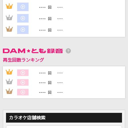
----
1
----
回
DAMに会員登録・ログインして
----
2
----
回
カラオケをもっと楽しもう！
----
3
----
回
自宅でカラオケ歌い放題！
家族や友達と一緒に！練習にも！
再生回数ランキング
----
1
----
回
----
2
----
回
----
3
----
回
カラオケ店舗検索