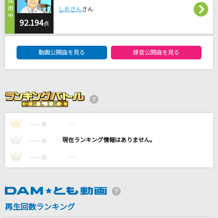
FANTASTIC BABY
しおさん
さん
BIGBANG
92.194
点
DAM★ともボーカルエントリーランキング
CRUISIN'
動画公開曲を見る
録音公開曲を見る
IMP.
[生音]ハルノヒ
あいみょん
Sweet&Sweet CHERRY
----
----
1
点
堀江由衣
----
----
2
点
もっと見る
----
----
3
点
DAMの新曲・ランキングなど
カラオケ最新情報をチェック！
再生回数ランキング