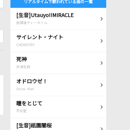
リアルタイムで歌われている曲の一覧
[生音]Utauyo!!MIRACLE
放課後ティータイム
サイレント・ナイト
CHEMISTRY
死神
米津玄師
オドロウゼ！
Snow Man
瞳をとじて
平井堅
[生音]祇園闇桜