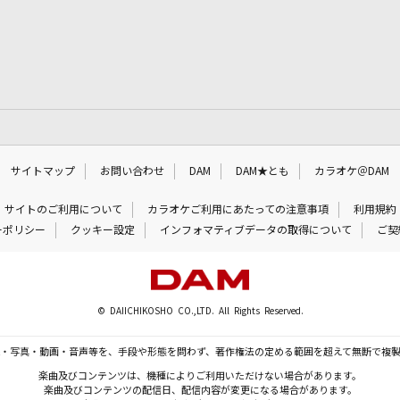
サイトマップ
お問い合わせ
DAM
DAM★とも
カラオケ＠DAM
サイトのご利用について
カラオケご利用にあたっての注意事項
利用規約
ーポリシー
クッキー設定
インフォマティブデータの取得について
ご契
© DAIICHIKOSHO CO.,LTD. All Rights Reserved.
・写真・動画・音声等を、手段や形態を問わず、著作権法の定める範囲を超えて無断で複
楽曲及びコンテンツは、機種によりご利用いただけない場合があります。
楽曲及びコンテンツの配信日、配信内容が変更になる場合があります。