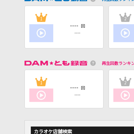
1
2
----
回
----
再生回数ランキ
1
2
----
回
----
カラオケ店舗検索