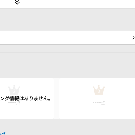
2
3
----
----
点
点
----
----
ング