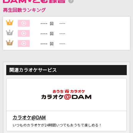
再生回数ランキング
DAMに会員登録・ログインして
カラオケをもっと楽しもう！
----
1
----
回
----
2
----
回
----
3
----
回
自宅でカラオケ歌い放題！
家族や友達と一緒に！練習にも！
関連カラオケサービス
カラオケ@DAM
いつものカラオケが24時間いつでもおうちで楽しめる！