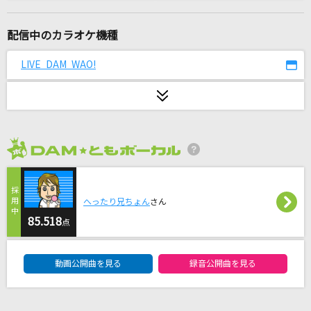
スパークル [original ver.]
RADWIMPS
配信中のカラオケ機種
unravel
LIVE DAM WAO!
TK from 凛として時雨
[生音]若者たち
森山直太朗(直太朗)
2026年8月度
ぎゅっと
Sexy Zone
へったり兄ちょん
さん
ゴーストルール(Game Version)
85.518
点
DECO*27
DAM★ともボーカルエントリーランキング
動画公開曲を見る
録音公開曲を見る
[生音]LA・LA・LA LOVE SONG
久保田利伸with NAOMI CAMPBELL