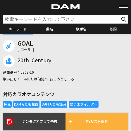
キーワード
曲名
歌手名
歌詞
GOAL
カラオケ検索
[ ゴール ]
20th Century
カラオケ店舗検索
選曲番号：
5968-10
ふたりは何処へ 行こうとしてる
カラオケリクエスト
対応カラオケコンテンツ
全国りれき
リアルタイムで歌われている曲の一覧
デンモクアプリで予約
MYリスト保存