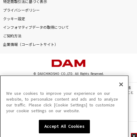
特定商取引法に基づく表示
プライバシーポリシー
クッキー設定
インフォマティブデータの取得について
ご契約方法
企業情報（コーポレートサイト）
© DAIICHIKOSHO CO.,LTD. All Rights Reserved.
このサイトに掲載されている一切の文章・画像・写真・動画・音声等を、手段や形態
を問わず、著作権法の定める範囲を超えて無断で複製、転載、ファイル化などすること
We use cookies to improve your experience on our
を禁じます。
website, to personalize content and ads and to analyze
our traffic. Please click [Cookie Settings] to customize
楽曲及びコンテンツは、機種によりご利用いただけない場合があります。
your cookie settings on our website.
楽曲及びコンテンツの配信日、配信内容が変更になる場合があります。
楽曲によりMYリスト保存ができない場合があります。
Accept All Cookies
JASRAC許諾番号
6602250213Y31015 6602250112Y38026 6602250240Y31015
6602250241Y45122