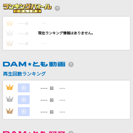
TIME
B'z
----
----
1
点
こいのうた
----
----
2
点
GO!GO!7188
----
----
3
点
夏の影
Mrs. GREEN APPLE
シャルル
再生回数ランキング
バルーン
----
1
----
回
もっと見る
----
2
----
回
DAMの新曲・ランキングなど
----
3
----
回
カラオケ最新情報をチェック！