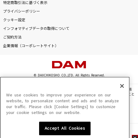
特定商取引法に基づく表示
プライバシーポリシー
クッキー設定
インフォマティブデータの取得について
ご契約方法
企業情報（コーポレートサイト）
© DAIICHIKOSHO CO.,LTD. All Rights Reserved.
このサイトに掲載されている一切の文章・画像・写真・動画・音声等を、手段や形態
を問わず、著作権法の定める範囲を超えて無断で複製、転載、ファイル化などすること
We use cookies to improve your experience on our
を禁じます。
website, to personalize content and ads and to analyze
our traffic. Please click [Cookie Settings] to customize
楽曲及びコンテンツは、機種によりご利用いただけない場合があります。
your cookie settings on our website.
楽曲及びコンテンツの配信日、配信内容が変更になる場合があります。
楽曲によりMYリスト保存ができない場合があります。
Accept All Cookies
JASRAC許諾番号
6602250213Y31015 6602250112Y38026 6602250240Y31015