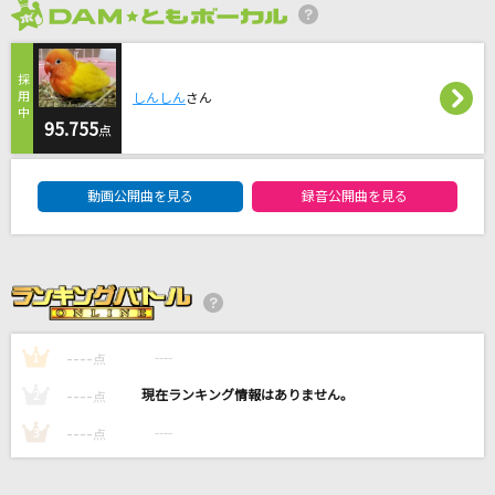
光の記憶
2026年8月度
Angelo
終わらないHigh Noon
しんしん
さん
95.755
ルヴァ(関俊彦)
点
DAM★ともボーカルエントリーランキング
[生音]真夏の果実
動画公開曲を見る
録音公開曲を見る
サザンオールスターズ
Story
AI
もっと見る
----
----
1
点
----
----
2
点
DAMの新曲・ランキングなど
----
カラオケ最新情報をチェック！
----
3
点