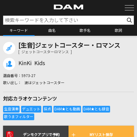
キーワード
曲名
歌手名
歌詞
[生音]ジェットコースター・ロマンス
カラオケ検索
[ ジェットコースターロマンス ]
KinKi Kids
カラオケ店舗検索
選曲番号：
5973-27
波はジェットコースター
カラオケリクエスト
対応カラオケコンテンツ
全国りれき
リアルタイムで歌われている曲の一覧
デンモクアプリで予約
MYリスト保存