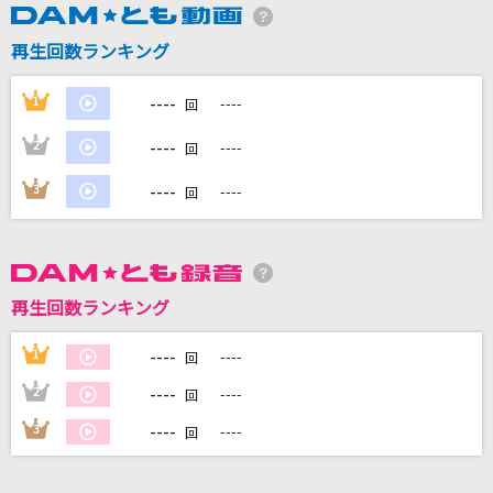
再生回数ランキング
DAMに会員登録・ログインして
カラオケをもっと楽しもう！
----
1
----
回
----
2
----
回
----
3
----
回
自宅でカラオケ歌い放題！
家族や友達と一緒に！練習にも！
再生回数ランキング
----
1
----
回
----
2
----
回
----
3
----
回