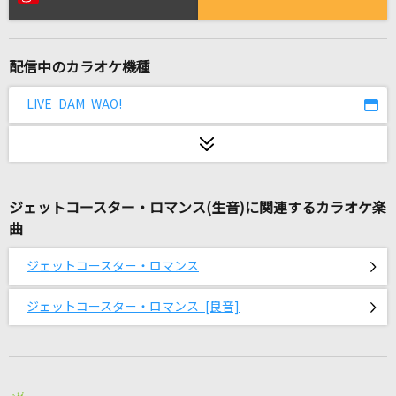
flos
R Sound Design feat.初音ミク
配信中のカラオケ機種
Sharon
Official髭男dism
LIVE DAM WAO!
[生音]青い珊瑚礁
松田聖子
ジェットコースター・ロマンス(生音)に関連するカラオケ楽
[生音]イミテイション・ゴールド
曲
山口百恵
ジェットコースター・ロマンス
Catherine
なとり
ジェットコースター・ロマンス [良音]
ぽいぽいぽい♪
台湾(CV:甲斐田ゆき)