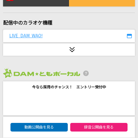
[生音]ジョジョ～その血の運命～
富永TOMMY弘明
配信中のカラオケ機種
フレンズ
レベッカ
LIVE DAM WAO!
[生音]ただ君に晴れ
ヨルシカ
どんなときも。
2026年8月度
槇原敬之(Makihara)
今なら採用のチャンス！ エントリー受付中
[良音]月光花
Janne Da Arc
サウンドスケープ
DAM★ともボーカルエントリーランキング
動画公開曲を見る
録音公開曲を見る
TRUE