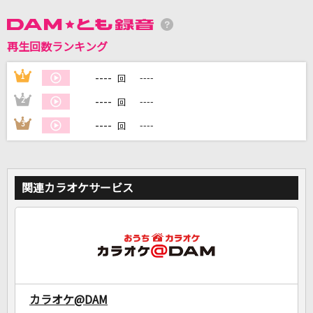
DAMに会員登録・ログインして
再生回数ランキング
カラオケをもっと楽しもう！
----
1
----
回
----
2
----
回
----
3
----
回
自宅でカラオケ歌い放題！
家族や友達と一緒に！練習にも！
関連カラオケサービス
カラオケ@DAM