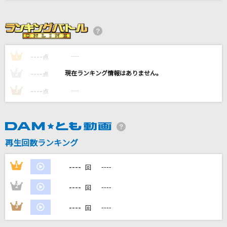
Butterfly Kiss
米倉千尋
炎と森のカーニバル
----
----
1
点
SEKAI NO OWARI(世界の終わり)
----
----
2
点
[生音]オリオンをなぞる
----
----
3
点
UNISON SQUARE GARDEN
[生音]時の過ぎゆくままに
沢田研二
再生回数ランキング
もっと見る
----
1
----
回
----
2
----
回
DAMの新曲・ランキングなど
カラオケ最新情報をチェック！
----
3
----
回