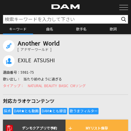
キーワード
曲名
歌手名
歌詞
Another World
カラオケ検索
[ アナザーワールド ]
EXILE ATSUSHI
カラオケ店舗検索
選曲番号：
5981-75
当たり前のように過ぎる
カラオケリクエスト
NATURAL BEAUTY BASIC CMソング
対応カラオケコンテンツ
全国りれき
リアルタイムで歌われている曲の一覧
デンモクアプリで予約
MYリスト保存