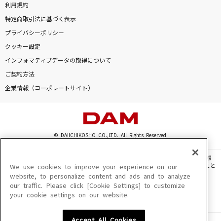
利用規約
特定商取引法に基づく表示
プライバシーポリシー
クッキー設定
インフォマティブデータの取得について
ご契約方法
企業情報（コーポレートサイト）
© DAIICHIKOSHO CO.,LTD. All Rights Reserved.
このサイトに掲載されている一切の文章・画像・写真・動画・音声等を、手段や形態
を問わず、著作権法の定める範囲を超えて無断で複製、転載、ファイル化などすること
We use cookies to improve your experience on our
を禁じます。
website, to personalize content and ads and to analyze
our traffic. Please click [Cookie Settings] to customize
楽曲及びコンテンツは、機種によりご利用いただけない場合があります。
your cookie settings on our website.
楽曲及びコンテンツの配信日、配信内容が変更になる場合があります。
楽曲によりMYリスト保存ができない場合があります。
Accept All Cookies