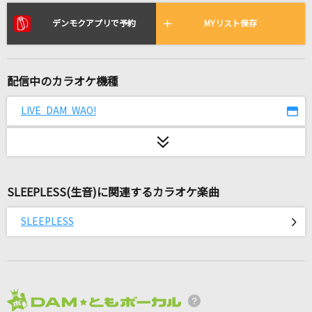
赤いスイートピー
松田聖子
デンモクアプリで予約
MYリスト保存
夏祭り
Whiteberry
配信中のカラオケ機種
死神
LIVE DAM WAO!
米津玄師
[生音]異邦人～シルクロードのテーマ～
久保田早紀
SLEEPLESS(生音)に関連するカラオケ楽曲
ライラック
SLEEPLESS
Mrs. GREEN APPLE
二度寝
Creepy Nuts
2026年8月度