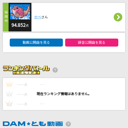
around the world
m.o.v.e(move)
かべ
さん
94.852
[生音]さよならイエスタデイ
点
TUBE(チューブ)
DAM★ともボーカルエントリーランキング
動画公開曲を見る
録音公開曲を見る
月を見ていた(ビデオクリップバージョン)
米津玄師
灰色と青(+菅田将暉)
米津玄師
----
----
1
点
もっと見る
----
----
2
点
----
----
3
点
DAMの新曲・ランキングなど
カラオケ最新情報をチェック！