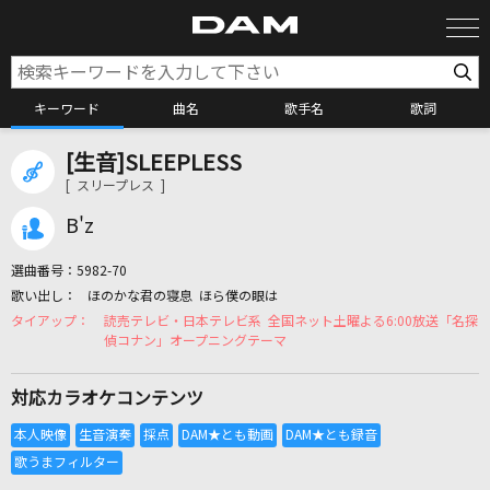
キーワード
曲名
歌手名
歌詞
[生音]SLEEPLESS
カラオケ検索
[ スリープレス ]
B'z
カラオケ店舗検索
選曲番号：
5982-70
ほのかな君の寝息 ほら僕の眼は
カラオケリクエスト
読売テレビ・日本テレビ系 全国ネット土曜よる6:00放送「名探
偵コナン」オープニングテーマ
全国りれき
対応カラオケコンテンツ
リアルタイムで歌われている曲の一覧