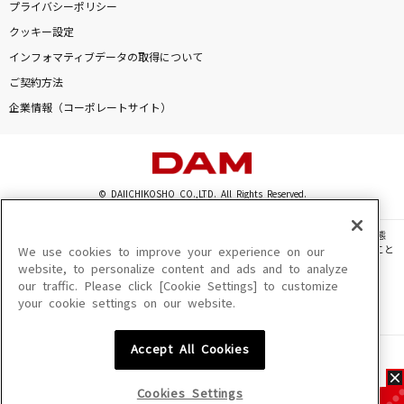
プライバシーポリシー
クッキー設定
インフォマティブデータの取得について
ご契約方法
企業情報（コーポレートサイト）
© DAIICHIKOSHO CO.,LTD. All Rights Reserved.
このサイトに掲載されている一切の文章・画像・写真・動画・音声等を、手段や形態
を問わず、著作権法の定める範囲を超えて無断で複製、転載、ファイル化などすること
We use cookies to improve your experience on our
を禁じます。
website, to personalize content and ads and to analyze
our traffic. Please click [Cookie Settings] to customize
楽曲及びコンテンツは、機種によりご利用いただけない場合があります。
your cookie settings on our website.
楽曲及びコンテンツの配信日、配信内容が変更になる場合があります。
楽曲によりMYリスト保存ができない場合があります。
Accept All Cookies
JASRAC許諾番号
6602250213Y31015 6602250112Y38026 6602250240Y31015
6602250241Y45122
Cookies Settings