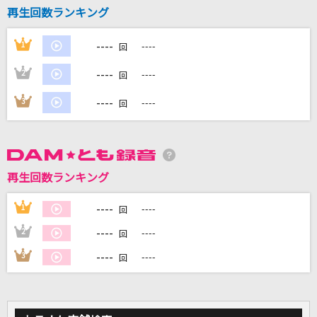
再生回数ランキング
DAMに会員登録・ログインして
----
1
----
回
カラオケをもっと楽しもう！
----
2
----
回
----
3
----
回
自宅でカラオケ歌い放題！
家族や友達と一緒に！練習にも！
再生回数ランキング
----
1
----
回
----
2
----
回
----
3
----
回