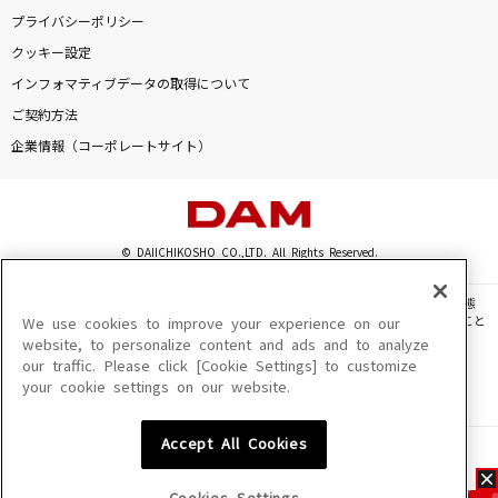
プライバシーポリシー
クッキー設定
インフォマティブデータの取得について
ご契約方法
企業情報（コーポレートサイト）
© DAIICHIKOSHO CO.,LTD. All Rights Reserved.
このサイトに掲載されている一切の文章・画像・写真・動画・音声等を、手段や形態
を問わず、著作権法の定める範囲を超えて無断で複製、転載、ファイル化などすること
We use cookies to improve your experience on our
を禁じます。
website, to personalize content and ads and to analyze
our traffic. Please click [Cookie Settings] to customize
楽曲及びコンテンツは、機種によりご利用いただけない場合があります。
your cookie settings on our website.
楽曲及びコンテンツの配信日、配信内容が変更になる場合があります。
楽曲によりMYリスト保存ができない場合があります。
Accept All Cookies
JASRAC許諾番号
6602250213Y31015 6602250112Y38026 6602250240Y31015
6602250241Y45122