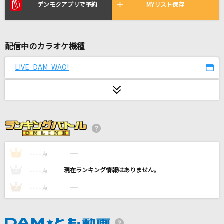
ダンボールの神様
デンモクアプリで予約
MYリスト保存
MADAO(立木文彦)
[生音]ルーズリーフ～RISING TOUR 2012 ver.～
配信中のカラオケ機種
Hilcrhyme(ヒルクライム)
LIVE DAM WAO!
[生音]名もなき詩
Mr.Children
あゝ無情
アン・ルイス
----
----
1
点
第六感
Reol
----
----
2
点
----
----
3
点
白日
King Gnu