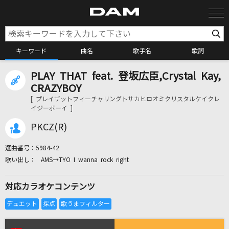
キーワード
曲名
歌手名
歌詞
PLAY THAT feat. 登坂広臣,Crystal Kay,
カラオケ検索
CRAZYBOY
[ プレイザットフィーチャリングトサカヒロオミクリスタルケイクレ
イジーボーイ ]
カラオケ店舗検索
PKCZ(R)
カラオケリクエスト
選曲番号：
5984-42
AMS→TYO I wanna rock right
全国りれき
対応カラオケコンテンツ
リアルタイムで歌われている曲の一覧