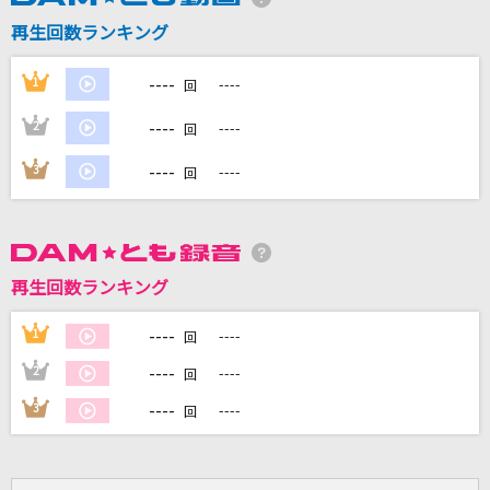
愛ゆえに
再生回数ランキング
さとうもか
----
1
----
回
セロリ(ビデオクリップバージョン)
----
2
----
山崎まさよし
回
----
3
----
回
[生音]ガリレオは恋をする
優里
青と夏
再生回数ランキング
Mrs. GREEN APPLE
----
1
----
回
もっと見る
----
2
----
回
DAMの新曲・ランキングなど
----
3
----
回
カラオケ最新情報をチェック！