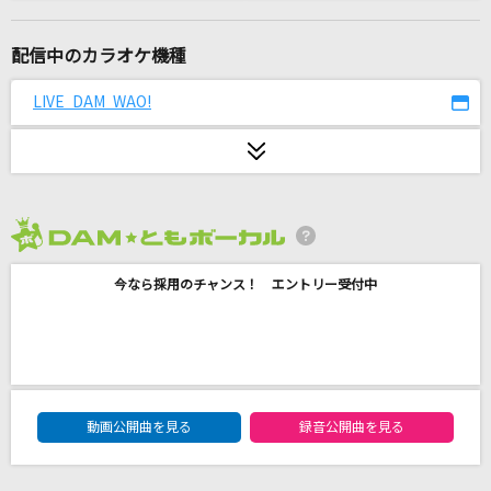
Destin Histoire
yoshiki*lisa
配信中のカラオケ機種
口移しのチョコレート
LIVE DAM WAO!
AKB48
[生音]クリスマスソング
back number
2026年8月度
桜が降る夜は
今なら採用のチャンス！ エントリー受付中
あいみょん
Brand New
Mrs. GREEN APPLE
DAM★ともボーカルエントリーランキング
366日
動画公開曲を見る
録音公開曲を見る
HY