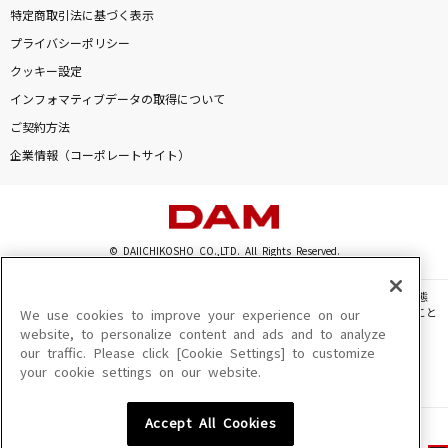
特定商取引法に基づく表示
プライバシーポリシー
クッキー設定
インフォマティブデータの取得について
ご契約方法
企業情報（コーポレートサイト）
© DAIICHIKOSHO CO.,LTD. All Rights Reserved.
このサイトに掲載されている一切の文章・画像・写真・動画・音声等を、手段や形態
を問わず、著作権法の定める範囲を超えて無断で複製、転載、ファイル化などすること
We use cookies to improve your experience on our
を禁じます。
website, to personalize content and ads and to analyze
our traffic. Please click [Cookie Settings] to customize
楽曲及びコンテンツは、機種によりご利用いただけない場合があります。
your cookie settings on our website.
楽曲及びコンテンツの配信日、配信内容が変更になる場合があります。
楽曲によりMYリスト保存ができない場合があります。
Accept All Cookies
JASRAC許諾番号
6602250213Y31015 6602250112Y38026 6602250240Y31015