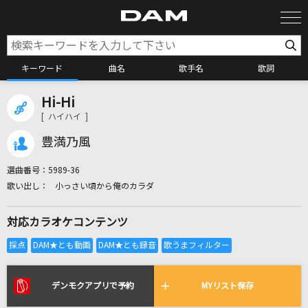
キーワード
曲名
歌手名
歌詞
Hi-Hi
カラオケ検索
[ ハイハイ ]
豊満乃風
カラオケ店舗検索
選曲番号：
5989-36
小っさい頃から俺のカラダ
カラオケリクエスト
対応カラオケコンテンツ
全国りれき
リアルタイムで歌われている曲の一覧
デンモクアプリで予約
MYリスト保存