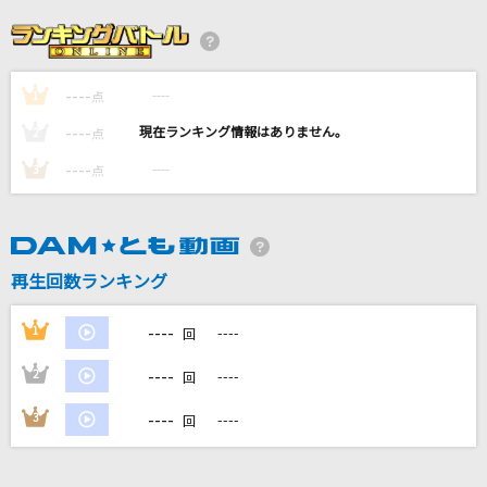
Flamingo
米津玄師
----
----
1
[生音]サクラループ
点
Chevon
----
----
2
点
----
----
3
点
海踏みのスピカ
水瀬いのり
イル・テンポ・パッサ～時は過ぎゆく～
再生回数ランキング
風輪
----
1
----
回
もっと見る
----
2
----
回
DAMの新曲・ランキングなど
----
3
----
回
カラオケ最新情報をチェック！