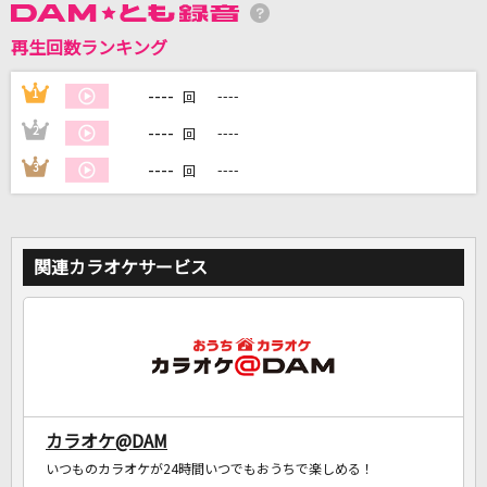
再生回数ランキング
DAMに会員登録・ログインして
カラオケをもっと楽しもう！
----
1
----
回
----
2
----
回
----
3
----
回
自宅でカラオケ歌い放題！
家族や友達と一緒に！練習にも！
関連カラオケサービス
カラオケ@DAM
いつものカラオケが24時間いつでもおうちで楽しめる！