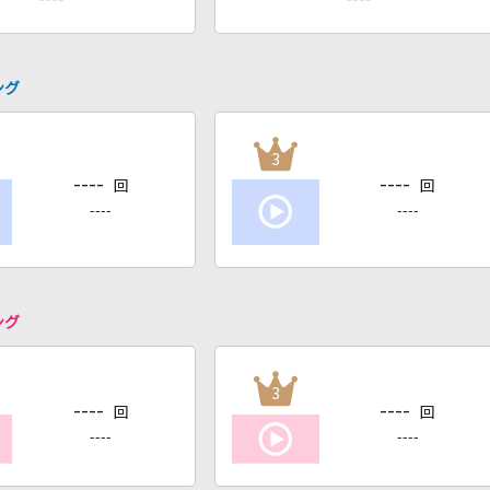
ング
3
----
----
回
回
----
----
ング
3
----
----
回
回
----
----