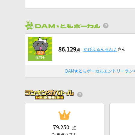
86.129
かびえるんるん♪
さん
点
DAM★ともボーカルエントリーラン
1
79.250
点
たまぞうさん