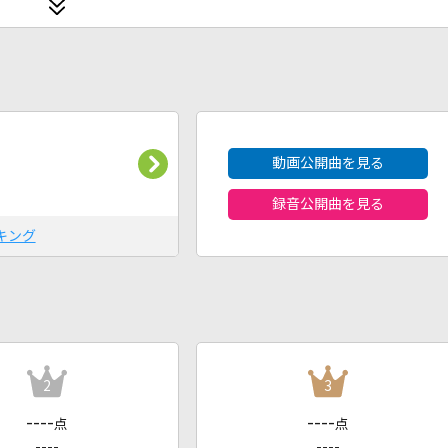
2026年8月度
動画公開曲を見る
録音公開曲を見る
キング
2
3
----
----
点
点
----
----