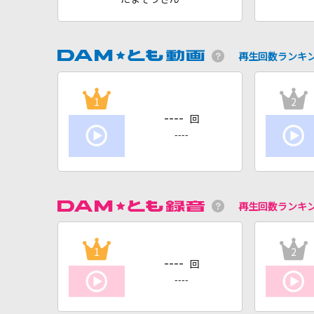
再生回数ランキ
1
2
----
回
----
再生回数ランキ
1
2
----
回
----