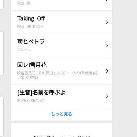
星野 源
Taking Off
ONE OK ROCK
雨とペトラ
バルーン
回レ!雪月花
歌組雪月花 夜々(原田ひとみ)・いろり(茅野愛衣)・
小紫(小倉唯)
[生音]名前を呼ぶよ
SUPER BEAVER
もっと見る