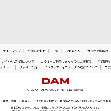
サイトマップ
お問い合わせ
DAM
DAM★とも
カラオケ＠DAM
サイトのご利用について
カラオケご利用にあたっての注意事項
利用規約
ーポリシー
クッキー設定
インフォマティブデータの取得について
ご契
© DAIICHIKOSHO CO.,LTD. All Rights Reserved.
・写真・動画・音声等を、手段や形態を問わず、著作権法の定める範囲を超えて無断で複
楽曲及びコンテンツは、機種によりご利用いただけない場合があります。