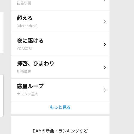
初星学園
超える
[Alexandros]
夜に駆ける
YOASOBI
拝啓、ひまわり
川崎鷹也
惑星ループ
ナユタン星人
もっと見る
DAMの新曲・ランキングなど