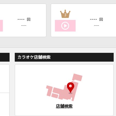
3
----
----
回
回
----
----
カラオケ店舗検索
店舗検索