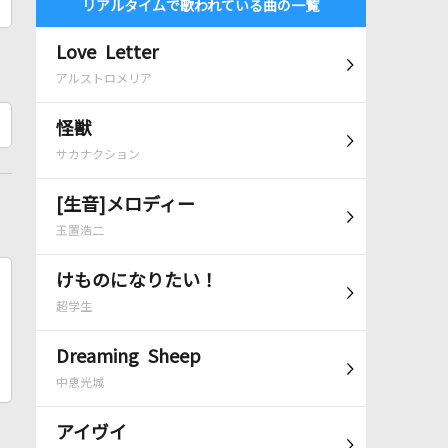
リアルタイムで歌われている曲の一覧
Love Letter
アルストロメリア
怪獣
サカナクション
[生音]メロディー
玉置浩二
けものになりたい！
超学生
Dreaming Sheep
中恵光城
アイヴイ