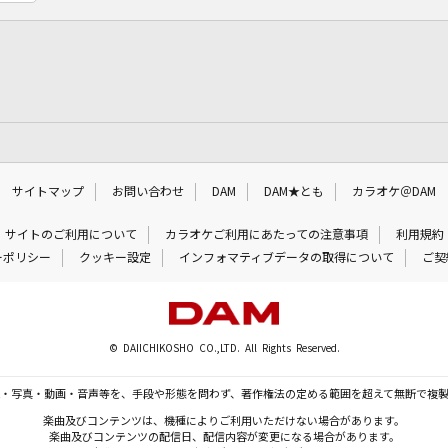
サイトマップ
お問い合わせ
DAM
DAM★とも
カラオケ＠DAM
サイトのご利用について
カラオケご利用にあたっての注意事項
利用規約
ーポリシー
クッキー設定
インフォマティブデータの取得について
ご契
© DAIICHIKOSHO CO.,LTD. All Rights Reserved.
・写真・動画・音声等を、手段や形態を問わず、著作権法の定める範囲を超えて無断で複
楽曲及びコンテンツは、機種によりご利用いただけない場合があります。
楽曲及びコンテンツの配信日、配信内容が変更になる場合があります。