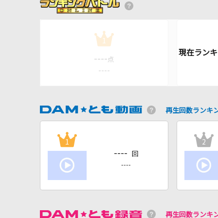
1
----
点
----
再生回数ランキ
1
2
----
回
----
再生回数ランキ