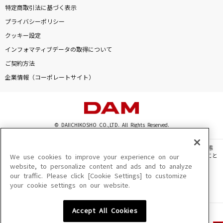
特定商取引法に基づく表示
プライバシーポリシー
クッキー設定
インフォマティブデータの取得について
ご契約方法
企業情報（コーポレートサイト）
© DAIICHIKOSHO CO.,LTD. All Rights Reserved.
このサイトに掲載されている一切の文章・画像・写真・動画・音声等を、手段や形態
を問わず、著作権法の定める範囲を超えて無断で複製、転載、ファイル化などすること
We use cookies to improve your experience on our
を禁じます。
website, to personalize content and ads and to analyze
our traffic. Please click [Cookie Settings] to customize
楽曲及びコンテンツは、機種によりご利用いただけない場合があります。
your cookie settings on our website.
楽曲及びコンテンツの配信日、配信内容が変更になる場合があります。
楽曲によりMYリスト保存ができない場合があります。
Accept All Cookies
JASRAC許諾番号
6602250213Y31015 6602250112Y38026 6602250240Y31015