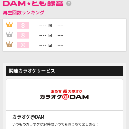
再生回数ランキング
DAMに会員登録・ログインして
カラオケをもっと楽しもう！
----
1
----
回
----
2
----
回
----
3
----
回
自宅でカラオケ歌い放題！
家族や友達と一緒に！練習にも！
関連カラオケサービス
カラオケ@DAM
いつものカラオケが24時間いつでもおうちで楽しめる！