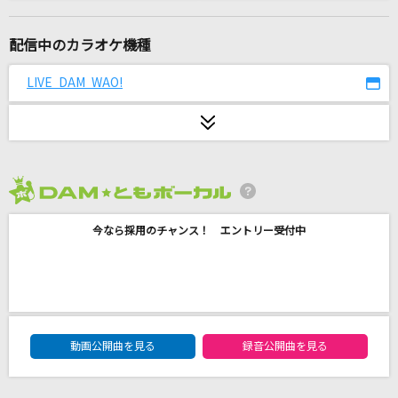
らしさ
Official髭男dism
配信中のカラオケ機種
HOWEVER
LIVE DAM WAO!
GLAY
怪獣の花唄
Vaundy
2026年8月度
KONKON Beats
今なら採用のチャンス！ エントリー受付中
白上フブキ
隣で
マルシィ
DAM★ともボーカルエントリーランキング
花束のかわりにメロディーを
動画公開曲を見る
録音公開曲を見る
清水翔太