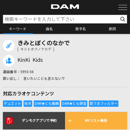
キーワード
曲名
歌手名
歌詞
きみとぼくのなかで
カラオケ検索
[ キミトボクノナカデ ]
KinKi Kids
カラオケ店舗検索
選曲番号：
5993-56
言いたいことも言えないで
カラオケリクエスト
対応カラオケコンテンツ
全国りれき
リアルタイムで歌われている曲の一覧
デンモクアプリで予約
MYリスト保存