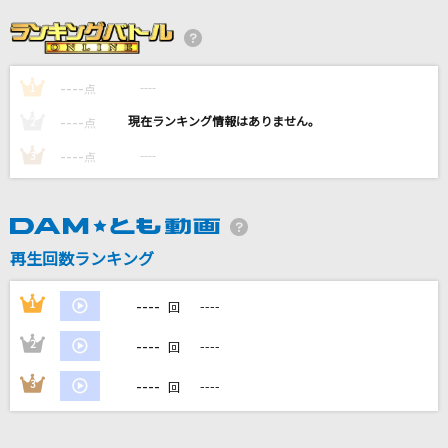
あの夏の花火
DREAMS COME TRUE
----
----
1
[良音]桜色舞うころ
点
中島美嘉
----
----
2
点
----
----
3
点
[生音]都落ち
ヨルシカ
[生音]晴る
再生回数ランキング
ヨルシカ
----
1
----
回
もっと見る
----
2
----
回
DAMの新曲・ランキングなど
----
3
----
回
カラオケ最新情報をチェック！