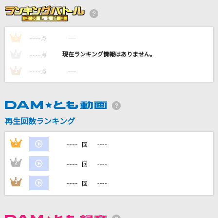
[生音]卒業
斉藤由貴
----
----
1
点
雨とカプチーノ
----
----
2
点
ヨルシカ
----
----
3
点
[生音]fish
back number
[生音]夢の途中(セーラー服と機関銃)
再生回数ランキング
来生たかお
----
1
----
回
もっと見る
----
2
----
回
DAMの新曲・ランキングなど
----
3
----
回
カラオケ最新情報をチェック！