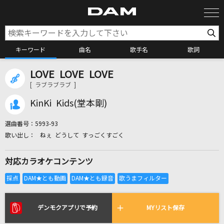
キーワード
曲名
歌手名
歌詞
LOVE LOVE LOVE
カラオケ検索
[ ラブラブラブ ]
KinKi Kids(堂本剛)
カラオケ店舗検索
選曲番号：
5993-93
ねぇ どうして すっごくすごく
カラオケリクエスト
対応カラオケコンテンツ
全国りれき
リアルタイムで歌われている曲の一覧
デンモクアプリで予約
MYリスト保存