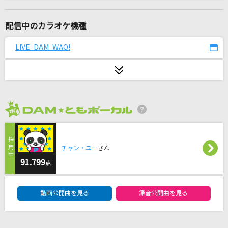
[生音]ボクノート
スキマスイッチ
配信中のカラオケ機種
[生音]ボーイフレンド
LIVE DAM WAO!
aiko
めんたいコズミック (feat. nicamoq)
Yunomi
2026年8月度
「熱き星たちよ」横浜ベイスターズ球団歌
ザ・ベイスターズ
チャン・ユー
さん
チャンスは平等
91.799
点
乃木坂46
DAM★ともボーカルエントリーランキング
動画公開曲を見る
録音公開曲を見る
とくべチュ、して
＝LOVE