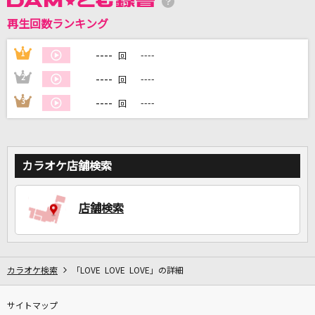
再生回数ランキング
DAMに会員登録・ログインして
カラオケをもっと楽しもう！
----
1
----
回
----
2
----
回
----
3
----
回
自宅でカラオケ歌い放題！
家族や友達と一緒に！練習にも！
カラオケ店舗検索
店舗検索
カラオケ検索
「LOVE LOVE LOVE」の詳細
サイトマップ