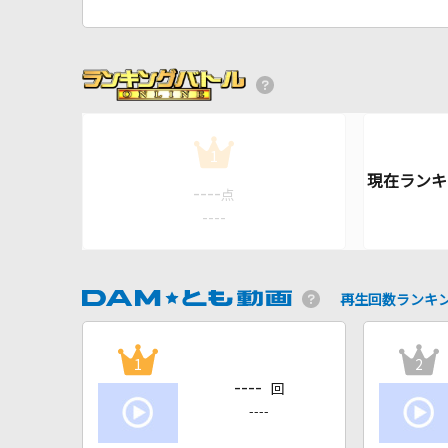
1
----
点
----
再生回数ランキ
1
2
----
回
----