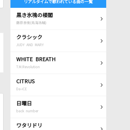
リアルタイムで歌われている曲の一覧
黒き氷塊の楼閣
藤原泰衡(鳥海浩輔)
クラシック
JUDY AND MARY
WHITE BREATH
T.M.Revolution
CITRUS
Da-iCE
日曜日
back number
ワタリドリ