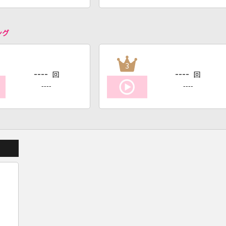
ング
3
----
----
回
回
----
----