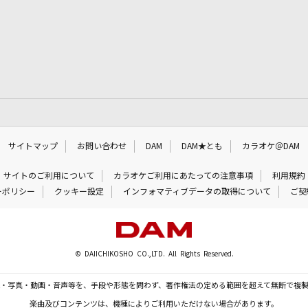
サイトマップ
お問い合わせ
DAM
DAM★とも
カラオケ＠DAM
サイトのご利用について
カラオケご利用にあたっての注意事項
利用規約
ーポリシー
クッキー設定
インフォマティブデータの取得について
ご契
© DAIICHIKOSHO CO.,LTD. All Rights Reserved.
・写真・動画・音声等を、手段や形態を問わず、著作権法の定める範囲を超えて無断で複
楽曲及びコンテンツは、機種によりご利用いただけない場合があります。