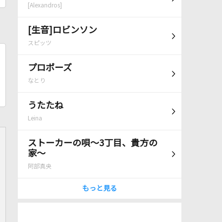
[Alexandros]
[生音]ロビンソン
スピッツ
プロポーズ
なとり
うたたね
Leina
ストーカーの唄～3丁目、貴方の
家～
阿部真央
もっと見る