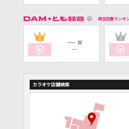
再生回数ランキ
1
2
----
回
----
カラオケ店舗検索