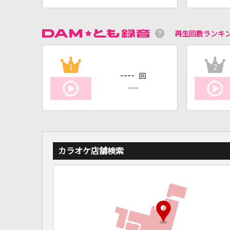
再生回数ランキ
1
2
----
回
----
カラオケ店舗検索