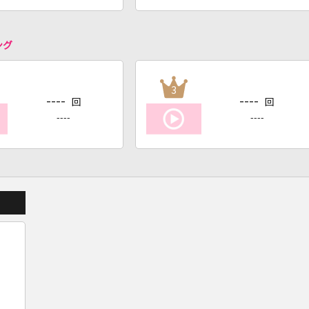
ング
3
----
----
回
回
----
----