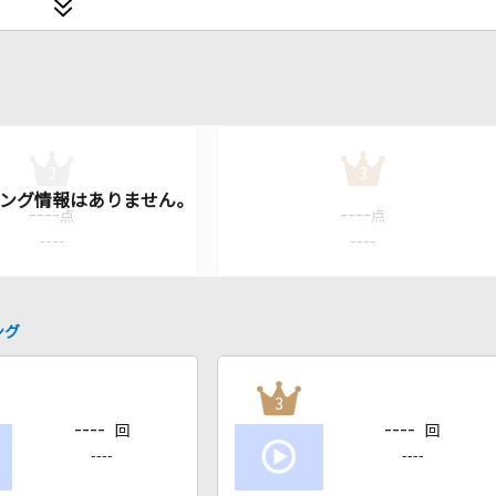
2
3
----
----
点
点
----
----
ング
3
----
----
回
回
----
----