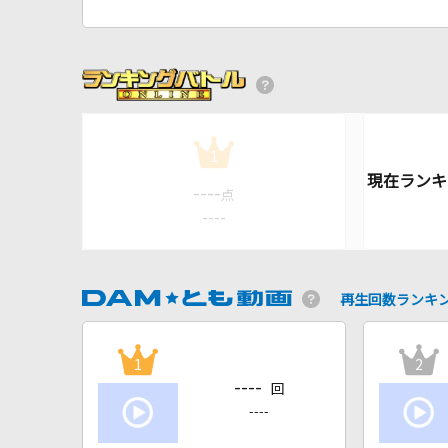
1
----
点
----
再生回数ランキ
1
2
----
回
----