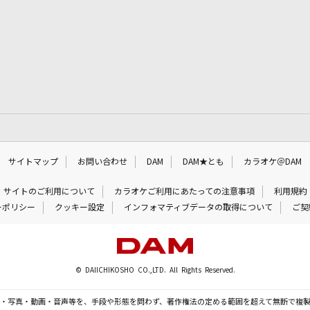
サイトマップ
お問い合わせ
DAM
DAM★とも
カラオケ＠DAM
サイトのご利用について
カラオケご利用にあたっての注意事項
利用規約
ーポリシー
クッキー設定
インフォマティブデータの取得について
ご契
© DAIICHIKOSHO CO.,LTD. All Rights Reserved.
・写真・動画・音声等を、手段や形態を問わず、著作権法の定める範囲を超えて無断で複