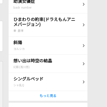
助演女優症
back number
ひまわりの約束(ドラえもんアニ
メバージョン)
秦 基博
斜陽
ヨルシカ
想い出は時空の結晶
幻影(浅川悠)
シングルベッド
シャ乱Q
もっと見る