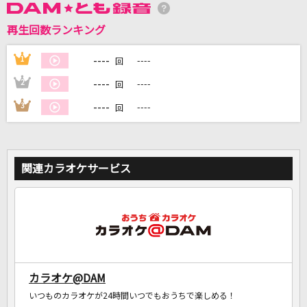
再生回数ランキング
DAMに会員登録・ログインして
カラオケをもっと楽しもう！
----
1
----
回
----
2
----
回
----
3
----
回
自宅でカラオケ歌い放題！
家族や友達と一緒に！練習にも！
関連カラオケサービス
カラオケ@DAM
いつものカラオケが24時間いつでもおうちで楽しめる！