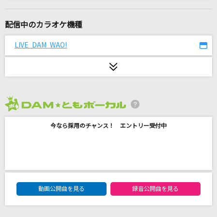
[生音]さくら(独唱)
森山直太朗(直太朗)
配信中のカラオケ機種
かわいいだけじゃだめですか？
LIVE DAM WAO!
CUTIE STREET
[生音]花火
aiko
2026年8月度
[生音]都落ち
今なら採用のチャンス！ エントリー受付中
ヨルシカ
夜通し
音田雅則
DAM★ともボーカルエントリーランキング
タイムマシン
動画公開曲を見る
録音公開曲を見る
SEKAI NO OWARI(世界の終わり)