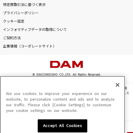
特定商取引法に基づく表示
プライバシーポリシー
クッキー設定
インフォマティブデータの取得について
ご契約方法
企業情報（コーポレートサイト）
© DAIICHIKOSHO CO.,LTD. All Rights Reserved.
このサイトに掲載されている一切の文章・画像・写真・動画・音声等を、手段や形態
を問わず、著作権法の定める範囲を超えて無断で複製、転載、ファイル化などすること
We use cookies to improve your experience on our
を禁じます。
website, to personalize content and ads and to analyze
our traffic. Please click [Cookie Settings] to customize
楽曲及びコンテンツは、機種によりご利用いただけない場合があります。
your cookie settings on our website.
楽曲及びコンテンツの配信日、配信内容が変更になる場合があります。
楽曲によりMYリスト保存ができない場合があります。
Accept All Cookies
JASRAC許諾番号
6602250213Y31015 6602250112Y38026 6602250240Y31015