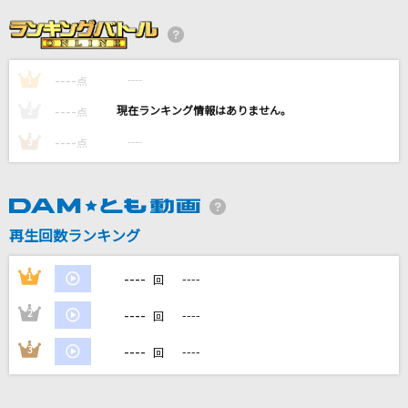
secret base～君がくれたもの～
ZONE
----
----
1
ビリヤニ
点
乃木坂46
----
----
2
点
----
----
3
点
炎と森のカーニバル
SEKAI NO OWARI(世界の終わり)
章
再生回数ランキング
緑黄色社会
----
1
----
回
もっと見る
----
2
----
回
DAMの新曲・ランキングなど
----
3
----
回
カラオケ最新情報をチェック！