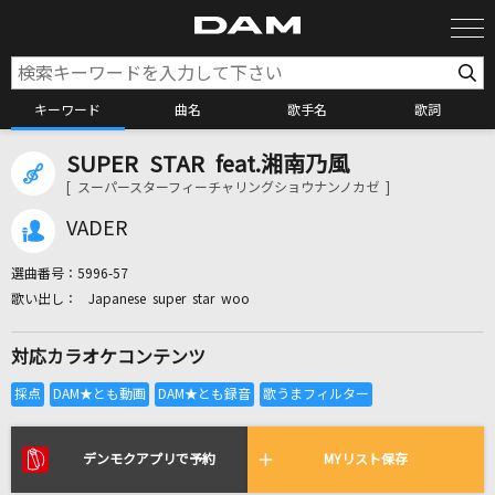
キーワード
曲名
歌手名
歌詞
SUPER STAR feat.湘南乃風
カラオケ検索
[ スーパースターフィーチャリングショウナンノカゼ ]
VADER
カラオケ店舗検索
選曲番号：
5996-57
Japanese super star woo
カラオケリクエスト
対応カラオケコンテンツ
全国りれき
リアルタイムで歌われている曲の一覧
デンモクアプリで予約
MYリスト保存