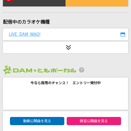
GLAMOROUS SKY
NANA starring MIKA NAKASHIMA
配信中のカラオケ機種
ポルターガイスト
なとり
LIVE DAM WAO!
lulu.
Mrs. GREEN APPLE
オー！リバル
2026年8月度
ポルノグラフィティ
今なら採用のチャンス！ エントリー受付中
[生音]ミッドナイト・シャッフル
近藤真彦
[生音]紫煙
DAM★ともボーカルエントリーランキング
神野美伽
動画公開曲を見る
録音公開曲を見る