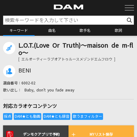
キーワード
曲名
歌手名
歌詞
L.O.T.(Love Or Truth)～maison de m-fl
カラオケ検索
o～
[ エルオーティーラブオアトゥルースメゾンドエムフロウ ]
カラオケ店舗検索
BENI
選曲番号：
6002-02
カラオケリクエスト
Baby, don't you fade away
対応カラオケコンテンツ
全国りれき
リアルタイムで歌われている曲の一覧
デンモクアプリで予約
MYリスト保存