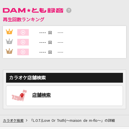
DAMに会員登録・ログインして
再生回数ランキング
カラオケをもっと楽しもう！
----
1
----
回
----
2
----
回
----
3
----
回
自宅でカラオケ歌い放題！
家族や友達と一緒に！練習にも！
カラオケ店舗検索
店舗検索
カラオケ検索
「L.O.T.(Love Or Truth)～maison de m-flo～」の詳細