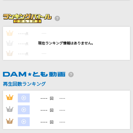
99%
BOWL
好きすぎて滅！
----
----
1
点
M!LK
----
----
2
点
[生音]素直
----
----
3
点
槇原敬之(Makihara)
[生音]マリーゴールド
あいみょん
再生回数ランキング
もっと見る
----
1
----
回
----
2
----
DAMの新曲・ランキングなど
回
カラオケ最新情報をチェック！
----
3
----
回