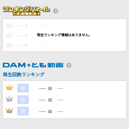
from the edge -アニメ映像 ver.-
FictionJunction feat. LiSA
----
----
1
イケナイ太陽(令和ver.)
点
ORANGE RANGE
----
----
2
点
----
----
3
点
ダーリン
Mrs. GREEN APPLE
残酷な天使のテーゼ
再生回数ランキング
高橋洋子
----
1
----
回
もっと見る
----
2
----
回
DAMの新曲・ランキングなど
----
3
----
回
カラオケ最新情報をチェック！