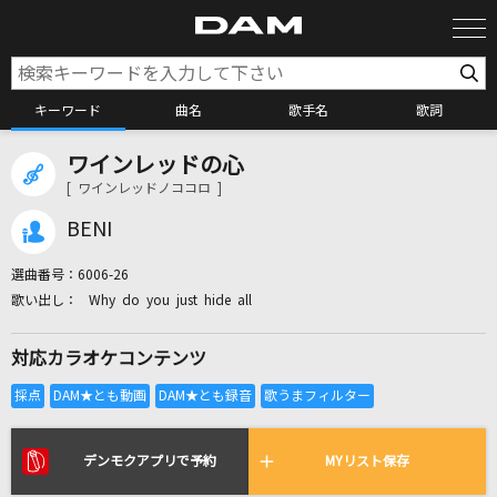
キーワード
曲名
歌手名
歌詞
ワインレッドの心
カラオケ検索
[ ワインレッドノココロ ]
BENI
カラオケ店舗検索
選曲番号：
6006-26
Why do you just hide all
カラオケリクエスト
対応カラオケコンテンツ
全国りれき
リアルタイムで歌われている曲の一覧
デンモクアプリで予約
MYリスト保存