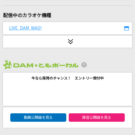
[生音]空港
テレサ・テン
配信中のカラオケ機種
愛をとりもどせ!!
LIVE DAM WAO!
クリスタルキング
[生音]ワインレッドの心
安全地帯
2026年8月度
[生音]カブトムシ
今なら採用のチャンス！ エントリー受付中
aiko
はなまるぴっぴはよいこだけ
A応P
DAM★ともボーカルエントリーランキング
[生音]高嶺の花子さん
動画公開曲を見る
録音公開曲を見る
back number