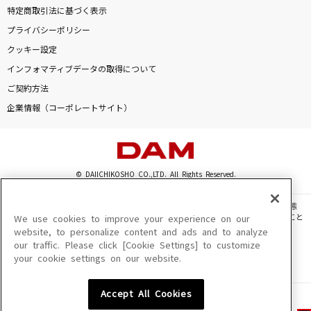
特定商取引法に基づく表示
プライバシーポリシー
クッキー設定
インフォマティブデータの取得について
ご契約方法
企業情報（コーポレートサイト）
© DAIICHIKOSHO CO.,LTD. All Rights Reserved.
このサイトに掲載されている一切の文章・画像・写真・動画・音声等を、手段や形態
を問わず、著作権法の定める範囲を超えて無断で複製、転載、ファイル化などすること
We use cookies to improve your experience on our
を禁じます。
website, to personalize content and ads and to analyze
our traffic. Please click [Cookie Settings] to customize
楽曲及びコンテンツは、機種によりご利用いただけない場合があります。
your cookie settings on our website.
楽曲及びコンテンツの配信日、配信内容が変更になる場合があります。
楽曲によりMYリスト保存ができない場合があります。
Accept All Cookies
JASRAC許諾番号
6602250213Y31015 6602250112Y38026 6602250240Y31015