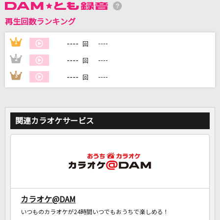
再生回数ランキング
DAMに会員登録・ログインして
カラオケをもっと楽しもう！
----
1
----
回
----
2
----
回
----
3
----
回
自宅でカラオケ歌い放題！
家族や友達と一緒に！練習にも！
関連カラオケサービス
カラオケ@DAM
いつものカラオケが24時間いつでもおうちで楽しめる！