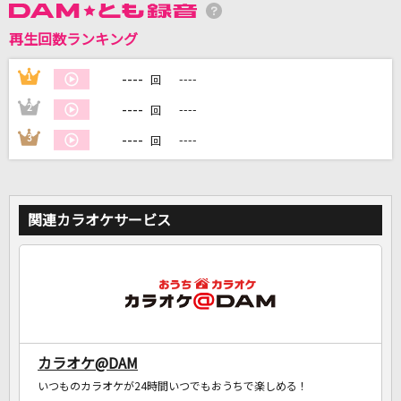
再生回数ランキング
DAMに会員登録・ログインして
カラオケをもっと楽しもう！
----
1
----
回
----
2
----
回
----
3
----
回
自宅でカラオケ歌い放題！
家族や友達と一緒に！練習にも！
関連カラオケサービス
カラオケ@DAM
いつものカラオケが24時間いつでもおうちで楽しめる！