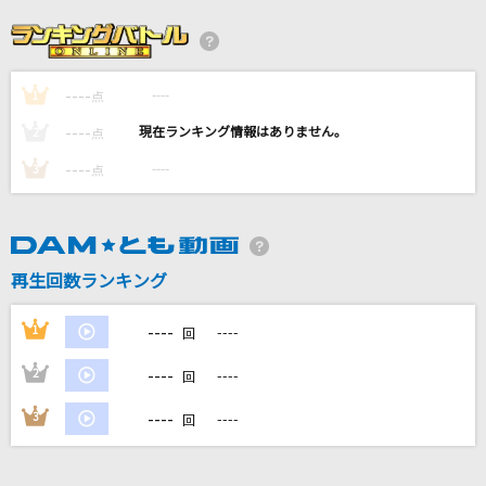
LOVE SONG
LUNA SEA
----
----
1
風と町
点
Mrs. GREEN APPLE
----
----
2
点
----
----
3
点
セプテンバーさん
RADWIMPS
[生音]ボーイフレンド
再生回数ランキング
aiko
----
1
----
回
もっと見る
----
2
----
回
DAMの新曲・ランキングなど
----
3
----
回
カラオケ最新情報をチェック！