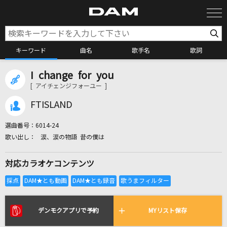
キーワード
曲名
歌手名
歌詞
I change for you
カラオケ検索
[ アイチェンジフォーユー ]
FTISLAND
カラオケ店舗検索
選曲番号：
6014-24
涙、涙の物語 昔の僕は
カラオケリクエスト
対応カラオケコンテンツ
全国りれき
リアルタイムで歌われている曲の一覧
デンモクアプリで予約
MYリスト保存