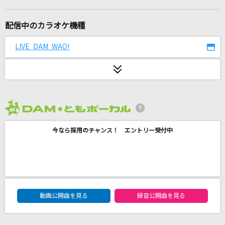
愛してるっていわない!
中山美穂
配信中のカラオケ機種
I LOVE YOU
LIVE DAM WAO!
クリス・ハート
絶望性:ヒーロー治療薬
スズム feat.そらる
2026年8月度
君が代
今なら採用のチャンス！ エントリー受付中
国歌
[生音]ちりぬるを
市川由紀乃
DAM★ともボーカルエントリーランキング
小夜子
動画公開曲を見る
録音公開曲を見る
ミキト(みきとP) feat.初音ミク