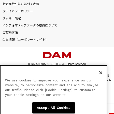
特定商取引法に基づく表示
プライバシーポリシー
クッキー設定
インフォマティブデータの取得について
ご契約方法
企業情報（コーポレートサイト）
© DAIICHIKOSHO CO.,LTD. All Rights Reserved.
このサイトに掲載されている一切の文章・画像・写真・動画・音声等を、手段や形態
を問わず、著作権法の定める範囲を超えて無断で複製、転載、ファイル化などすること
We use cookies to improve your experience on our
を禁じます。
website, to personalize content and ads and to analyze
our traffic. Please click [Cookie Settings] to customize
楽曲及びコンテンツは、機種によりご利用いただけない場合があります。
your cookie settings on our website.
楽曲及びコンテンツの配信日、配信内容が変更になる場合があります。
楽曲によりMYリスト保存ができない場合があります。
Accept All Cookies
JASRAC許諾番号
6602250213Y31015 6602250112Y38026 6602250240Y31015