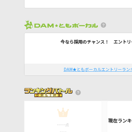
今なら採用のチャンス！ エントリ
DAM★ともボーカルエントリーラン
1
----
点
----