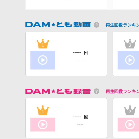
再生回数ランキ
1
2
----
回
----
再生回数ランキ
1
2
----
回
----