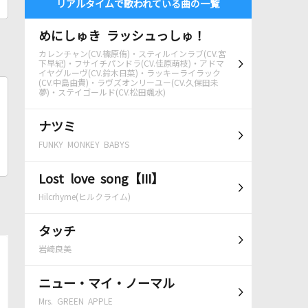
リアルタイムで歌われている曲の一覧
めにしゅき ラッシュっしゅ！
カレンチャン(CV.篠原侑)・スティルインラブ(CV.宮
下早紀)・フサイチパンドラ(CV.佳原萌枝)・アドマ
イヤグルーヴ(CV.鈴木日菜)・ラッキーライラック
(CV.中島由貴)・ラヴズオンリーユー(CV.久保田未
夢)・ステイゴールド(CV.松田颯水)
ナツミ
FUNKY MONKEY BABYS
Lost love song【III】
Hilcrhyme(ヒルクライム)
タッチ
岩崎良美
ニュー・マイ・ノーマル
Mrs. GREEN APPLE