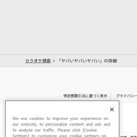
カラオケ検索
「ヤバいヤバいヤバい」の詳細
特定商取引法に基づく表示
プライバシ
We use cookies to improve your experience on
our website, to personalize content and ads and
to analyze our traffic. Please click [Cookie
Settings] to customize your cookie settings on