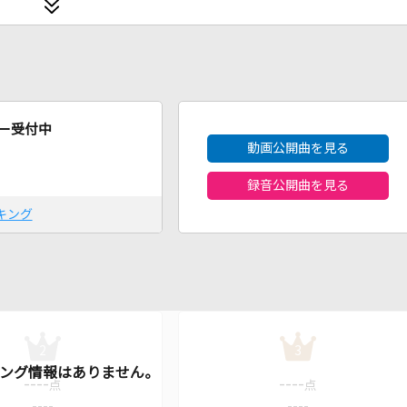
2026年8月度
ー受付中
動画公開曲を見る
録音公開曲を見る
キング
2
3
----
----
点
点
----
----