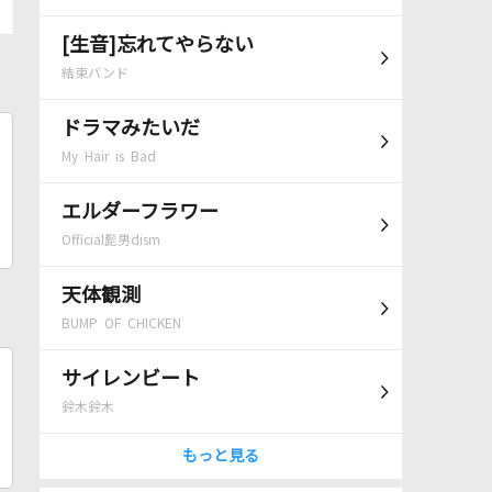
[生音]忘れてやらない
結束バンド
ドラマみたいだ
My Hair is Bad
エルダーフラワー
Official髭男dism
天体観測
BUMP OF CHICKEN
サイレンビート
鈴木鈴木
もっと見る