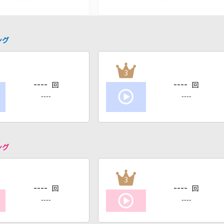
ング
3
----
----
回
回
----
----
ング
3
----
----
回
回
----
----