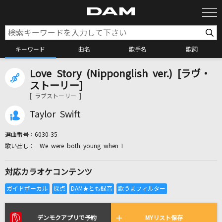
キーワード
曲名
歌手名
歌詞
Love Story (Nipponglish ver.) [ラヴ・
カラオケ検索
ストーリー]
[ ラブストーリー ]
カラオケ店舗検索
Taylor Swift
選曲番号：
6030-35
カラオケリクエスト
We were both young when I
対応カラオケコンテンツ
全国りれき
リアルタイムで歌われている曲の一覧
デンモクアプリで予約
MYリスト保存