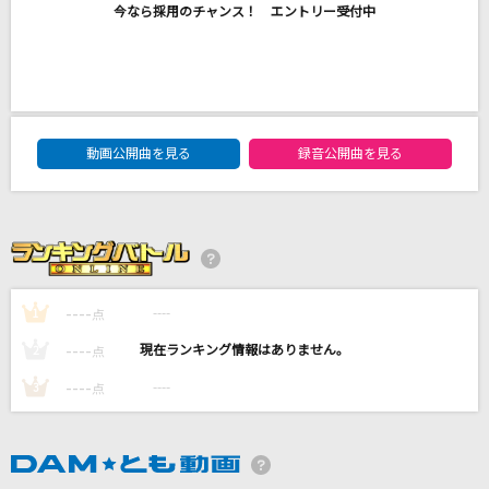
今なら採用のチャンス！ エントリー受付中
Esperanza
西野カナ
[生音]シンデレラボーイ
Saucy Dog
DAM★ともボーカルエントリーランキング
動画公開曲を見る
録音公開曲を見る
さよならエレジー
菅田将暉
[生音]SAKURA
いきものがかり
----
----
1
点
もっと見る
----
----
2
点
----
----
3
点
DAMの新曲・ランキングなど
カラオケ最新情報をチェック！