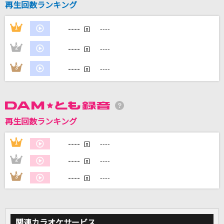
再生回数ランキング
----
1
----
DAMに会員登録・ログインして
回
カラオケをもっと楽しもう！
----
2
----
回
----
3
----
回
自宅でカラオケ歌い放題！
家族や友達と一緒に！練習にも！
再生回数ランキング
----
1
----
回
----
2
----
回
----
3
----
回
関連カラオケサービス