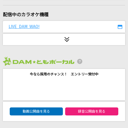
とくべチュ、して
＝LOVE
配信中のカラオケ機種
愛は勝つ
LIVE DAM WAO!
KAN
奇跡の人
SUPER EIGHT
2026年8月度
宿命
今なら採用のチャンス！ エントリー受付中
Official髭男dism
アイネクライネ
米津玄師
DAM★ともボーカルエントリーランキング
鬱くしき人々のうた
動画公開曲を見る
録音公開曲を見る
マキシマム ザ ホルモン