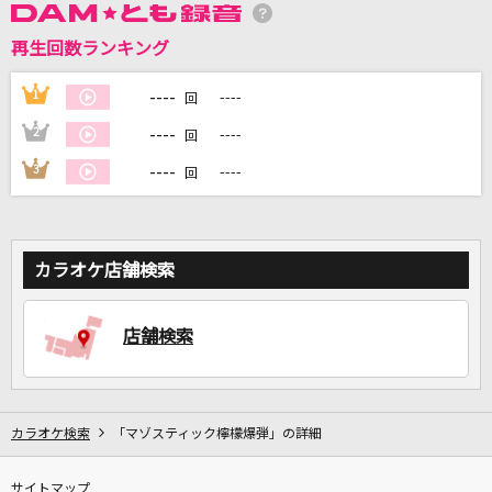
再生回数ランキング
DAMに会員登録・ログインして
カラオケをもっと楽しもう！
----
1
----
回
----
2
----
回
----
3
----
回
自宅でカラオケ歌い放題！
家族や友達と一緒に！練習にも！
カラオケ店舗検索
店舗検索
カラオケ検索
「マゾスティック檸檬爆弾」の詳細
サイトマップ