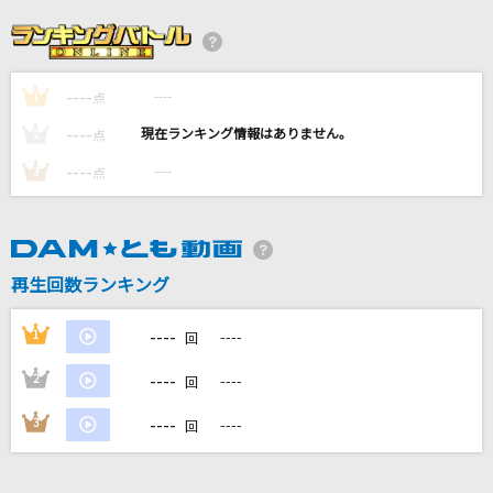
友達、以上
TETORA
----
----
1
忘れてください
点
ヨルシカ
----
----
2
点
----
----
3
点
サリシノハラ
ミキト(みきとP) feat.初音ミク
メリーゴーランド
再生回数ランキング
優里
----
1
----
回
もっと見る
----
2
----
回
DAMの新曲・ランキングなど
----
3
----
回
カラオケ最新情報をチェック！