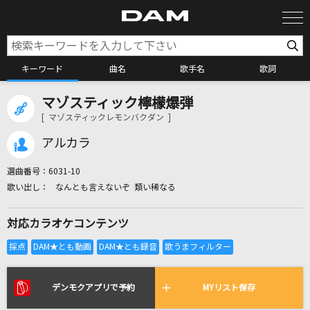
キーワード
曲名
歌手名
歌詞
マゾスティック檸檬爆弾
カラオケ検索
[ マゾスティックレモンバクダン ]
アルカラ
カラオケ店舗検索
選曲番号：
6031-10
なんとも言えないぞ 類い稀なる
カラオケリクエスト
対応カラオケコンテンツ
全国りれき
リアルタイムで歌われている曲の一覧
デンモクアプリで予約
MYリスト保存