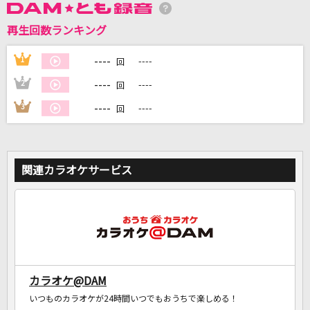
再生回数ランキング
DAMに会員登録・ログインして
カラオケをもっと楽しもう！
----
1
----
回
----
2
----
回
----
3
----
回
自宅でカラオケ歌い放題！
家族や友達と一緒に！練習にも！
関連カラオケサービス
カラオケ@DAM
いつものカラオケが24時間いつでもおうちで楽しめる！