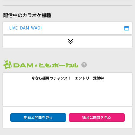
secret base～君がくれたもの～
ZONE
配信中のカラオケ機種
夏の日の1993
LIVE DAM WAO!
class
眠り姫
SEKAI NO OWARI(世界の終わり)
2026年8月度
アスノヨゾラ哨戒班
今なら採用のチャンス！ エントリー受付中
Orangestar feat.IA
愛をこめて花束を
Superfly
DAM★ともボーカルエントリーランキング
爆裂愛してる
動画公開曲を見る
録音公開曲を見る
M!LK