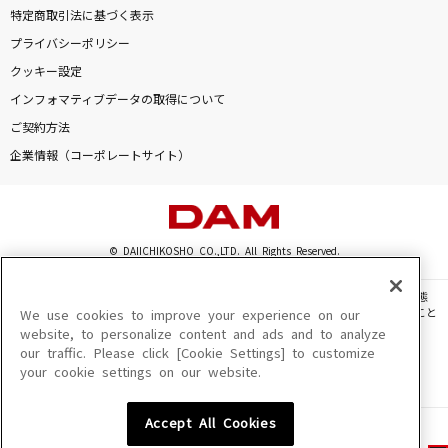
特定商取引法に基づく表示
プライバシーポリシー
クッキー設定
インフォマティブデータの取得について
ご契約方法
企業情報（コーポレートサイト）
© DAIICHIKOSHO CO.,LTD. All Rights Reserved.
このサイトに掲載されている一切の文章・画像・写真・動画・音声等を、手段や形態
を問わず、著作権法の定める範囲を超えて無断で複製、転載、ファイル化などすること
We use cookies to improve your experience on our
を禁じます。
website, to personalize content and ads and to analyze
our traffic. Please click [Cookie Settings] to customize
楽曲及びコンテンツは、機種によりご利用いただけない場合があります。
your cookie settings on our website.
楽曲及びコンテンツの配信日、配信内容が変更になる場合があります。
楽曲によりMYリスト保存ができない場合があります。
Accept All Cookies
JASRAC許諾番号
6602250213Y31015 6602250112Y38026 6602250240Y31015