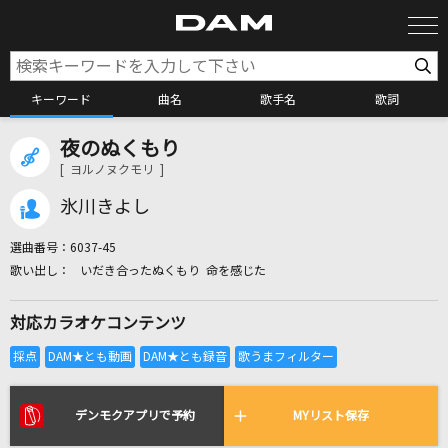
キーワード
曲名
歌手名
歌詞
夜のぬくもり
カラオケ検索
[ ヨルノヌクモリ ]
氷川きよし
カラオケ店舗検索
選曲番号：
6037-45
いだき合ったぬくもり 命を感じた
カラオケリクエスト
対応カラオケコンテンツ
全国りれき
リアルタイムで歌われている曲の一覧
デンモクアプリで予約
MYリスト保存