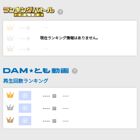
青春
松山千春
----
----
1
ゆけむり魂温泉
点
魂音泉
----
----
2
点
----
----
3
点
Gardens
川田まみ
フォニイ feat.可不(KAFU)
再生回数ランキング
ツミキ
----
1
----
回
もっと見る
----
2
----
回
DAMの新曲・ランキングなど
----
3
----
回
カラオケ最新情報をチェック！