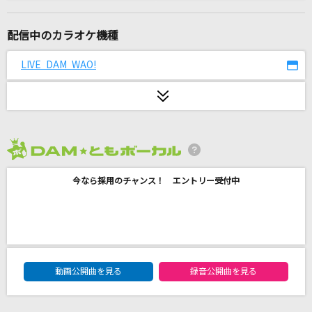
シングルベッド
シャ乱Q
配信中のカラオケ機種
予知夢
LIVE DAM WAO!
SixTONES
[生音]若者のすべて
suis from ヨルシカ
2026年8月度
瞳をとじて
今なら採用のチャンス！ エントリー受付中
平井堅
Five
嵐(アラシ)
DAM★ともボーカルエントリーランキング
レディメイド
動画公開曲を見る
録音公開曲を見る
Ado