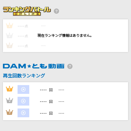
Best Friend
Kiroro
----
----
1
[生音]夢をかなえてドラえもん(ドラえもんアニ
点
メバージョン)
----
----
2
点
mao
----
----
3
点
HeLLo
Mrs. GREEN APPLE
再生回数ランキング
DREAMS
ROMANTIC MODE
----
1
----
回
もっと見る
----
2
----
回
----
3
----
回
DAMの新曲・ランキングなど
カラオケ最新情報をチェック！