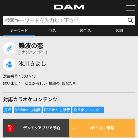
キーワード
曲名
歌手名
歌詞
難波の恋
カラオケ検索
[ ナンバノコイ ]
氷川きよし
カラオケ店舗検索
選曲番号：
6037-48
どこか寂しい 横顔の あなたを
カラオケリクエスト
対応カラオケコンテンツ
全国りれき
リアルタイムで歌われている曲の一覧
デンモクアプリで予約
MYリスト保存