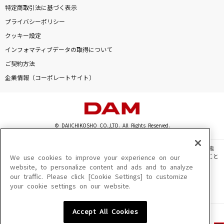
特定商取引法に基づく表示
プライバシーポリシー
クッキー設定
インフォマティブデータの取得について
ご契約方法
企業情報（コーポレートサイト）
© DAIICHIKOSHO CO.,LTD. All Rights Reserved.
このサイトに掲載されている一切の文章・画像・写真・動画・音声等を、手段や形態
を問わず、著作権法の定める範囲を超えて無断で複製、転載、ファイル化などすること
We use cookies to improve your experience on our
を禁じます。
website, to personalize content and ads and to analyze
our traffic. Please click [Cookie Settings] to customize
楽曲及びコンテンツは、機種によりご利用いただけない場合があります。
your cookie settings on our website.
楽曲及びコンテンツの配信日、配信内容が変更になる場合があります。
楽曲によりMYリスト保存ができない場合があります。
Accept All Cookies
JASRAC許諾番号
6602250213Y31015 6602250112Y38026 6602250240Y31015