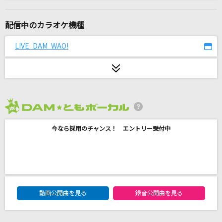
[生音]有心論
RADWIMPS
配信中のカラオケ機種
[生音]HOT LIMIT
LIVE DAM WAO!
T.M.Revolution
ひまわり
遊助
2026年8月度
JOINT
今なら採用のチャンス！ エントリー受付中
川田まみ
旅路
藤井 風
DAM★ともボーカルエントリーランキング
[生音]クリスマスソング
動画公開曲を見る
録音公開曲を見る
back number