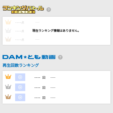
君は僕に似ている
See-Saw
----
----
1
[生音]赤い糸(ビデオクリップバージョン)
点
コブクロ
----
----
2
点
----
----
3
点
ずっと好きだった
斉藤和義
Bye by me
再生回数ランキング
Vaundy
----
1
----
回
もっと見る
----
2
----
回
DAMの新曲・ランキングなど
----
3
----
回
カラオケ最新情報をチェック！