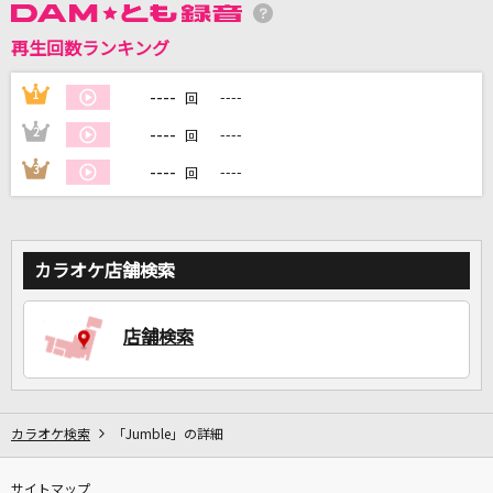
再生回数ランキング
DAMに会員登録・ログインして
カラオケをもっと楽しもう！
----
1
----
回
----
2
----
回
----
3
----
回
自宅でカラオケ歌い放題！
家族や友達と一緒に！練習にも！
カラオケ店舗検索
店舗検索
カラオケ検索
「Jumble」の詳細
サイトマップ