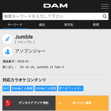
キーワード
曲名
歌手名
歌詞
Jumble
カラオケ検索
[ ジャンブル ]
アソブンジャー
カラオケ店舗検索
選曲番号：
6056-63
Oh oh oh, Jumble!! x3 Take it
カラオケリクエスト
対応カラオケコンテンツ
全国りれき
リアルタイムで歌われている曲の一覧
デンモクアプリで予約
MYリスト保存