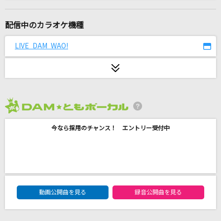
守るべきもの
Sowelu
配信中のカラオケ機種
コイスルオトメ
LIVE DAM WAO!
いきものがかり
appears
浜崎あゆみ
2026年8月度
[生音]レイメイ
今なら採用のチャンス！ エントリー受付中
さユり×MY FIRST STORY
愛は勝つ
KAN
DAM★ともボーカルエントリーランキング
ANTENNA
動画公開曲を見る
録音公開曲を見る
Mrs. GREEN APPLE