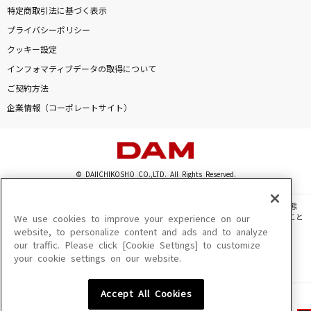
特定商取引法に基づく表示
プライバシーポリシー
クッキー設定
インフォマティブデータの取得について
ご契約方法
企業情報（コーポレートサイト）
© DAIICHIKOSHO CO.,LTD. All Rights Reserved.
このサイトに掲載されている一切の文章・画像・写真・動画・音声等を、手段や形態
を問わず、著作権法の定める範囲を超えて無断で複製、転載、ファイル化などすること
We use cookies to improve your experience on our
を禁じます。
website, to personalize content and ads and to analyze
our traffic. Please click [Cookie Settings] to customize
楽曲及びコンテンツは、機種によりご利用いただけない場合があります。
your cookie settings on our website.
楽曲及びコンテンツの配信日、配信内容が変更になる場合があります。
楽曲によりMYリスト保存ができない場合があります。
Accept All Cookies
JASRAC許諾番号
6602250213Y31015 6602250112Y38026 6602250240Y31015