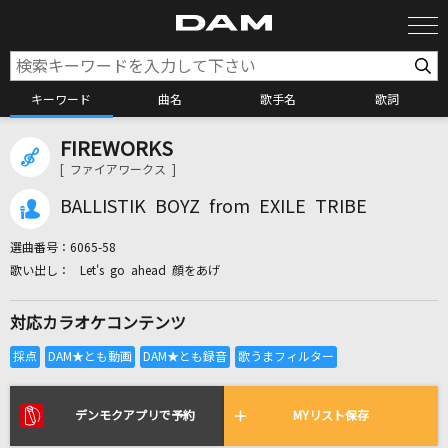
キーワード
曲名
歌手名
歌詞
FIREWORKS
カラオケ検索
[ ファイアワークス ]
BALLISTIK BOYZ from EXILE TRIBE
カラオケ店舗検索
選曲番号：
6065-58
Let's go ahead 顔をあげ
カラオケリクエスト
対応カラオケコンテンツ
全国りれき
リアルタイムで歌われている曲の一覧
デンモクアプリで予約
MYリスト保存