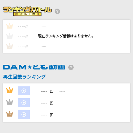
unravel
TK from 凛として時雨
----
----
1
HOWEVER
点
GLAY
----
----
2
点
----
----
3
点
ETERNAL WIND ～ほほえみは光る風の中～201
5Ver.
森口博子
再生回数ランキング
怪獣
サカナクション
----
1
----
回
もっと見る
----
2
----
回
----
3
----
回
DAMの新曲・ランキングなど
カラオケ最新情報をチェック！