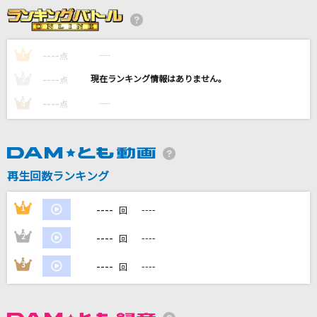
「ひとりで生きられそう」って それってねえ、
褒めているの?
Juice=Juice
----
----
1
点
----
愛のかたまり
----
2
点
KinKi Kids
----
----
3
点
イエスタデイ
Official髭男dism
再生回数ランキング
[生音]常套句
Mr.Children
----
1
----
回
もっと見る
----
2
----
回
----
3
----
回
DAMの新曲・ランキングなど
カラオケ最新情報をチェック！