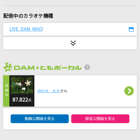
爆裂愛してる
M!LK
配信中のカラオケ機種
お姫様の作り方
LIVE DAM WAO!
＝LOVE
HOWEVER
GLAY
2026年8月度
帝国少女
R Sound Design
ＷＨＨ ＫＫ
さん
スターダスト
87.822
点
Official髭男dism
DAM★ともボーカルエントリーランキング
動画公開曲を見る
録音公開曲を見る
ジャスミンの丘
ルヴァ(関俊彦)