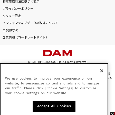
特定商取引法に基づく表示
プライバシーポリシー
クッキー設定
インフォマティブデータの取得について
ご契約方法
企業情報（コーポレートサイト）
© DAIICHIKOSHO CO.,LTD. All Rights Reserved.
このサイトに掲載されている一切の文章・画像・写真・動画・音声等を、手段や形態
を問わず、著作権法の定める範囲を超えて無断で複製、転載、ファイル化などすること
We use cookies to improve your experience on our
を禁じます。
website, to personalize content and ads and to analyze
our traffic. Please click [Cookie Settings] to customize
楽曲及びコンテンツは、機種によりご利用いただけない場合があります。
your cookie settings on our website.
楽曲及びコンテンツの配信日、配信内容が変更になる場合があります。
楽曲によりMYリスト保存ができない場合があります。
Accept All Cookies
JASRAC許諾番号
6602250213Y31015 6602250112Y38026 6602250240Y31015
6602250241Y45122