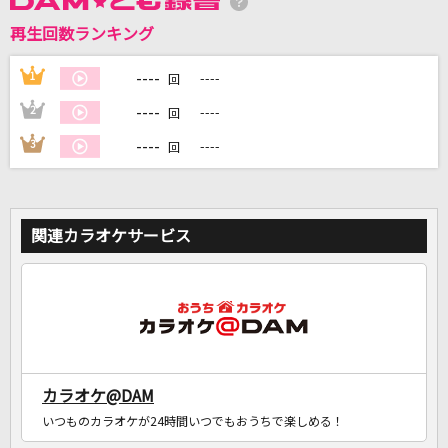
再生回数ランキング
----
1
----
DAMに会員登録・ログインして
回
カラオケをもっと楽しもう！
----
2
----
回
----
3
----
回
自宅でカラオケ歌い放題！
家族や友達と一緒に！練習にも！
関連カラオケサービス
カラオケ@DAM
いつものカラオケが24時間いつでもおうちで楽しめる！