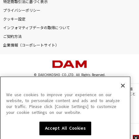
特定商取引法に基づく表示
プライバシーポリシー
クッキー設定
インフォマティブデータの取得について
ご契約方法
企業情報（コーポレートサイト）
© DAIICHIKOSHO CO.,LTD. All Rights Reserved.
このサイトに掲載されている一切の文章・画像・写真・動画・音声等を、手段や形態
を問わず、著作権法の定める範囲を超えて無断で複製、転載、ファイル化などすること
We use cookies to improve your experience on our
を禁じます。
website, to personalize content and ads and to analyze
our traffic. Please click [Cookie Settings] to customize
楽曲及びコンテンツは、機種によりご利用いただけない場合があります。
your cookie settings on our website.
楽曲及びコンテンツの配信日、配信内容が変更になる場合があります。
楽曲によりMYリスト保存ができない場合があります。
Accept All Cookies
JASRAC許諾番号
6602250213Y31015 6602250112Y38026 6602250240Y31015
6602250241Y45122