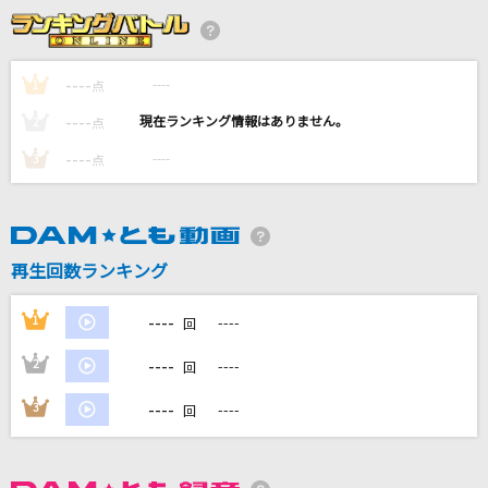
[生音]365日
Mr.Children
----
----
1
点
----
シングルベッド
----
2
点
シャ乱Q
----
----
3
点
[生音]ブルーアンバー
back number
再生回数ランキング
[生音]Rising Hope
LiSA
----
1
----
回
もっと見る
----
2
----
回
----
3
----
回
DAMの新曲・ランキングなど
カラオケ最新情報をチェック！