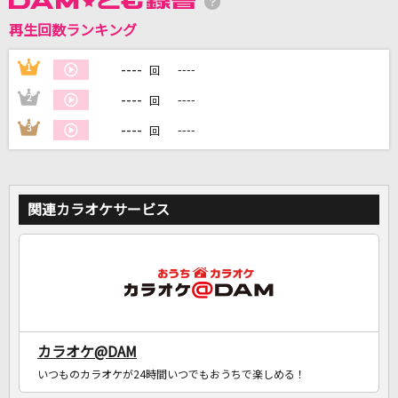
再生回数ランキング
----
1
----
DAMに会員登録・ログインして
回
カラオケをもっと楽しもう！
----
2
----
回
----
3
----
回
自宅でカラオケ歌い放題！
家族や友達と一緒に！練習にも！
関連カラオケサービス
カラオケ@DAM
いつものカラオケが24時間いつでもおうちで楽しめる！