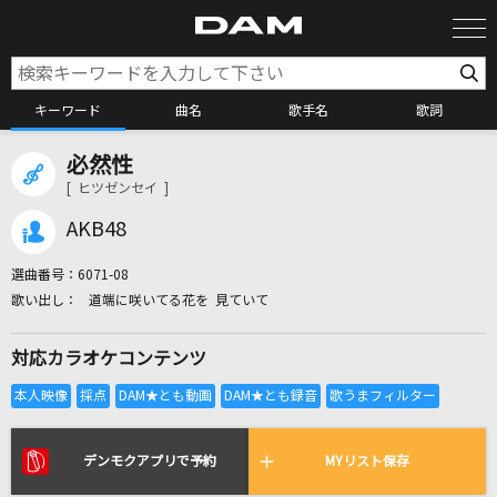
キーワード
曲名
歌手名
歌詞
必然性
カラオケ検索
[ ヒツゼンセイ ]
AKB48
カラオケ店舗検索
選曲番号：
6071-08
道端に咲いてる花を 見ていて
カラオケリクエスト
対応カラオケコンテンツ
全国りれき
リアルタイムで歌われている曲の一覧
デンモクアプリで予約
MYリスト保存