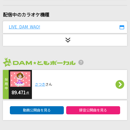
以心伝心
19
配信中のカラオケ機種
バーニング・ラヴ (日本版エンドソング)(From
LIVE DAM WAO!
『リロ&スティッチ』/日本語版)
Travis Japan
[生音]酒灯り
三山ひろし
2026年8月度
とても素敵な六月でした
Eight feat.初音ミク
さつき
さん
89.471
点
やさしさで溢れるように
DAM★ともボーカルエントリーランキング
Flower
動画公開曲を見る
録音公開曲を見る
開幕宣言
Novelbright