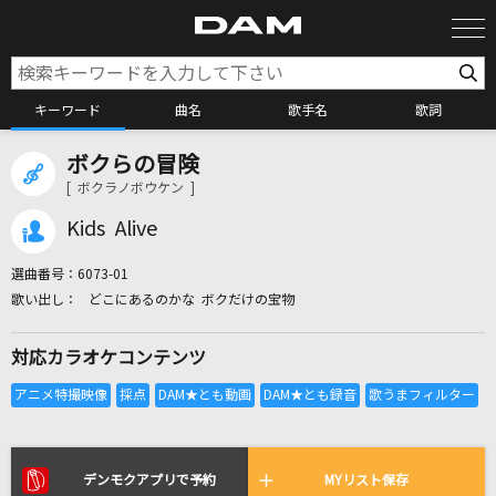
キーワード
曲名
歌手名
歌詞
ボクらの冒険
カラオケ検索
[ ボクラノボウケン ]
Kids Alive
カラオケ店舗検索
選曲番号：
6073-01
どこにあるのかな ボクだけの宝物
カラオケリクエスト
対応カラオケコンテンツ
全国りれき
リアルタイムで歌われている曲の一覧
デンモクアプリで予約
MYリスト保存