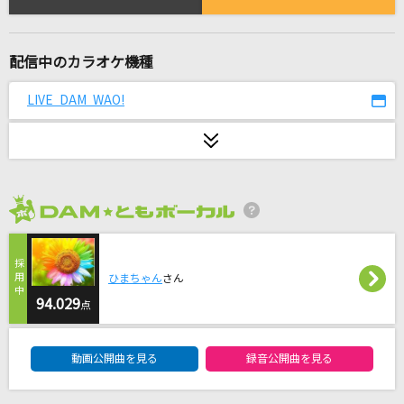
[生音]ドライフラワー
優里
配信中のカラオケ機種
Future World
Every Little Thing
LIVE DAM WAO!
[生音]歌うたいのバラッド
斉藤和義
GLAMOROUS SKY
2026年8月度
NANA starring MIKA NAKASHIMA
告白
ひまちゃん
さん
94.029
杜このみ
点
DAM★ともボーカルエントリーランキング
センチメンタル・キス(Acoustic ver.)
動画公開曲を見る
録音公開曲を見る
汐れいら