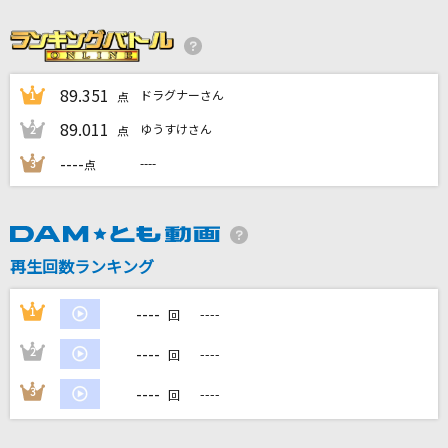
どこまでも ～How Far I'll Go～
屋比久知奈
BOW AND ARROW(「メダリスト」アニメバー
89.351
ドラグナーさん
1
点
ジョン)
89.011
ゆうすけさん
2
点
米津玄師
----
----
3
点
きゃわぽっぴんどぅー
iLiFE!
RED OUT(ビデオクリップバージョン)
再生回数ランキング
米津玄師
----
1
----
回
もっと見る
----
2
----
回
----
DAMの新曲・ランキングなど
3
----
回
カラオケ最新情報をチェック！