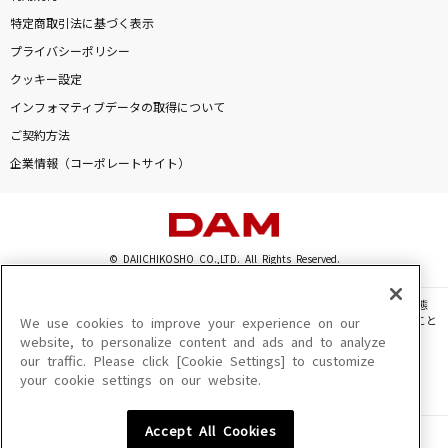
特定商取引法に基づく表示
プライバシーポリシー
クッキー設定
インフォマティブデータの取得について
ご契約方法
企業情報（コーポレートサイト）
© DAIICHIKOSHO CO.,LTD. All Rights Reserved.
このサイトに掲載されている一切の文章・画像・写真・動画・音声等を、手段や形態
を問わず、著作権法の定める範囲を超えて無断で複製、転載、ファイル化などすること
We use cookies to improve your experience on our
を禁じます。
website, to personalize content and ads and to analyze
our traffic. Please click [Cookie Settings] to customize
楽曲及びコンテンツは、機種によりご利用いただけない場合があります。
your cookie settings on our website.
楽曲及びコンテンツの配信日、配信内容が変更になる場合があります。
楽曲によりMYリスト保存ができない場合があります。
Accept All Cookies
JASRAC許諾番号